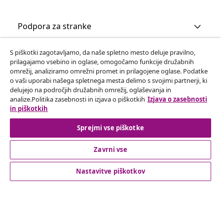
Podpora za stranke
S piškotki zagotavljamo, da naše spletno mesto deluje pravilno,
Poslovanje
prilagajamo vsebino in oglase, omogočamo funkcije družabnih
omrežij, analiziramo omrežni promet in prilagojene oglase. Podatke
o vaši uporabi našega spletnega mesta delimo s svojimi partnerji, ki
vidaXL
delujejo na področjih družabnih omrežij, oglaševanja in
analize.Politika zasebnosti in izjava o piškotkih
Izjava o zasebnosti
in piškotkih
Odkrijte več
Sprejmi vse piškotke
Zavrni vse
Nastavitve piškotkov
© 2008-2026 vidaXL Spletna stran www.vidaxl.si je last vidaXL
Marketplace Europe B.V.