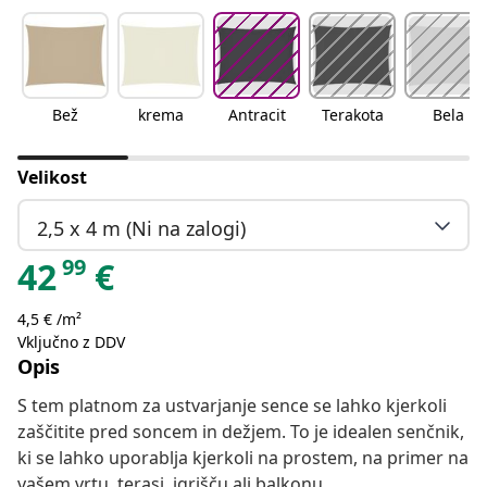
Bež
krema
Antracit
Terakota
Bela
Velikost
2,5 x 4 m (Ni na zalogi)
99
42
€
4,5 € /m²
Vključno z DDV
Opis
S tem platnom za ustvarjanje sence se lahko kjerkoli
zaščitite pred soncem in dežjem. To je idealen senčnik,
ki se lahko uporablja kjerkoli na prostem, na primer na
vašem vrtu, terasi, igrišču ali balkonu.