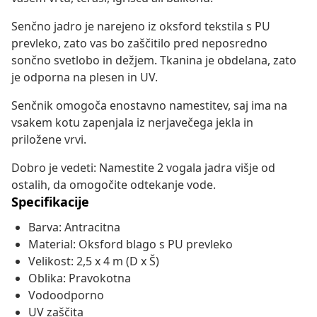
Senčno jadro je narejeno iz oksford tekstila s PU
prevleko, zato vas bo zaščitilo pred neposredno
sončno svetlobo in dežjem. Tkanina je obdelana, zato
je odporna na plesen in UV.
Senčnik omogoča enostavno namestitev, saj ima na
vsakem kotu zapenjala iz nerjavečega jekla in
priložene vrvi.
Dobro je vedeti: Namestite 2 vogala jadra višje od
ostalih, da omogočite odtekanje vode.
Specifikacije
Barva: Antracitna
Material: Oksford blago s PU prevleko
Velikost: 2,5 x 4 m (D x Š)
Oblika: Pravokotna
Vodoodporno
UV zaščita