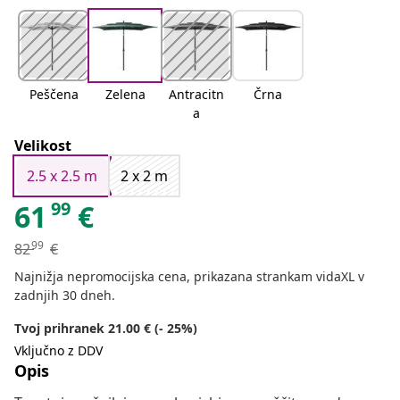
Peščena
Zelena
Antracitn
Črna
a
Velikost
2.5 x 2.5 m
2 x 2 m
99
61
€
99
82
€
Najnižja nepromocijska cena, prikazana strankam vidaXL v
zadnjih 30 dneh.
Tvoj prihranek 21.00 € (- 25%)
Vključno z DDV
Opis