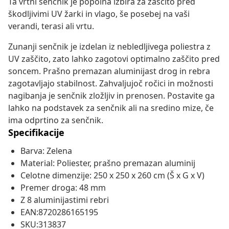
Ta vrtni senčnik je popolna izbira za zaščito pred
škodljivimi UV žarki in vlago, še posebej na vaši
verandi, terasi ali vrtu.
Zunanji senčnik je izdelan iz nebledljivega poliestra z
UV zaščito, zato lahko zagotovi optimalno zaščito pred
soncem. Prašno premazan aluminijast drog in rebra
zagotavljajo stabilnost. Zahvaljujoč ročici in možnosti
nagibanja je senčnik zložljiv in prenosen. Postavite ga
lahko na podstavek za senčnik ali na sredino mize, če
ima odprtino za senčnik.
Specifikacije
Barva: Zelena
Material: Poliester, prašno premazan aluminij
Celotne dimenzije: 250 x 250 x 260 cm (Š x G x V)
Premer droga: 48 mm
Z 8 aluminijastimi rebri
EAN:8720286165195
SKU:313837