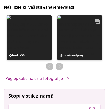
Naši izdelki, vaš stil #sharemevidaxl
Objavo
funkis30
Objavo
picnicandposy
je
je
objavil
objavil
Poglej, kako naložiti fotografije
Stopi v stik z nami!