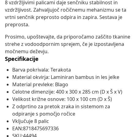
8 vzdržljivimi palicami daje senčniku stabilnost in
vzdržljivost. Zahvaljujoč ročičnemu mehanizmu se ta
vrtni senčnik preprosto odpira in zapira. Sestava je
preprosta.
Prosimo, upoštevajte, da priporočamo zaščito tkanine
strehe z vodoodpornim sprejem, če je izpostavljena
močnemu deževju.
Specifikacije
Barva pokrivala: Terakota
Material okvirja: Laminiran bambus in les jelke
Material prevleke: Blago
Celotne dimenzije: 400 x 300 x 285 cm (D x Š x V)
Velikost križne osnove: 100 x 100 cm (D x Š)
Z odprtino za pretok zraka in sistemom za
odpiranje s pomočjo ročice
Vključuje 8 palic
EAN:8718475697336
SKU:44494