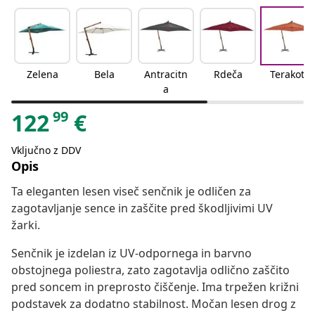
Zelena
Bela
Antracitn
Rdeča
Terakota
a
99
122
€
Vključno z DDV
Opis
Ta eleganten lesen viseč senčnik je odličen za
zagotavljanje sence in zaščite pred škodljivimi UV
žarki.
Senčnik je izdelan iz UV-odpornega in barvno
obstojnega poliestra, zato zagotavlja odlično zaščito
pred soncem in preprosto čiščenje. Ima trpežen križni
podstavek za dodatno stabilnost. Močan lesen drog z