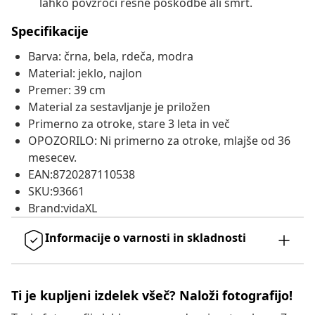
lahko povzroči resne poškodbe ali smrt.
Specifikacije
Barva: črna, bela, rdeča, modra
Material: jeklo, najlon
Premer: 39 cm
Material za sestavljanje je priložen
Primerno za otroke, stare 3 leta in več
OPOZORILO: Ni primerno za otroke, mlajše od 36
mesecev.
EAN:8720287110538
SKU:93661
Brand:vidaXL
Informacije o varnosti in skladnosti
Ti je kupljeni izdelek všeč? Naloži fotografijo!