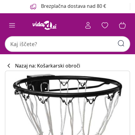
Prejšnja
Naslednja
Brezplačna dostava nad 80 €
Nazaj na: Košarkarski obroči