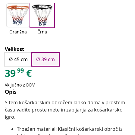
Oranžna
Črna
Velikost
Ø 45 cm
Ø 39 cm
99
39
€
Vključno z DDV
Opis
S tem košarkarskim obročem lahko doma v prostem
času vadite proste mete in zabijanja za košarkarsko
igro.
Trpežen material: Klasični košarkarski obroč iz