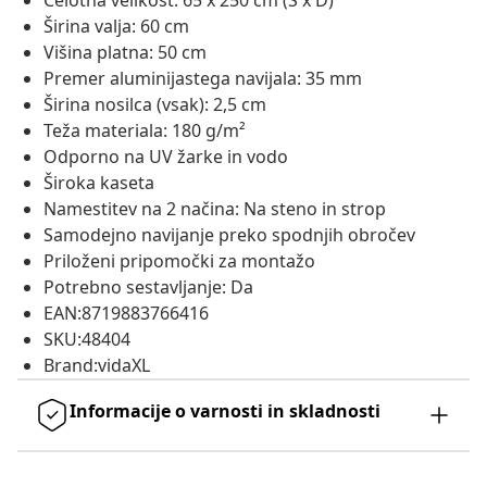
Celotna velikost: 65 x 250 cm (Š x D)
Širina valja: 60 cm
Višina platna: 50 cm
Premer aluminijastega navijala: 35 mm
Širina nosilca (vsak): 2,5 cm
Teža materiala: 180 g/m²
Odporno na UV žarke in vodo
Široka kaseta
Namestitev na 2 načina: Na steno in strop
Samodejno navijanje preko spodnjih obročev
Priloženi pripomočki za montažo
Potrebno sestavljanje: Da
EAN:8719883766416
SKU:48404
Brand:vidaXL
Informacije o varnosti in skladnosti