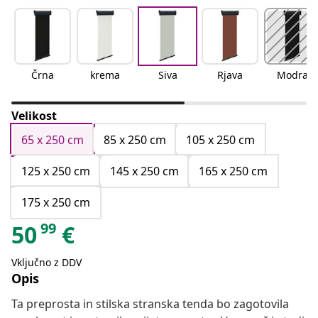
Črna
krema
Siva
Rjava
Modra
Velikost
65 x 250 cm
85 x 250 cm
105 x 250 cm
125 x 250 cm
145 x 250 cm
165 x 250 cm
175 x 250 cm
99
50
€
Vključno z DDV
Opis
Ta preprosta in stilska stranska tenda bo zagotovila