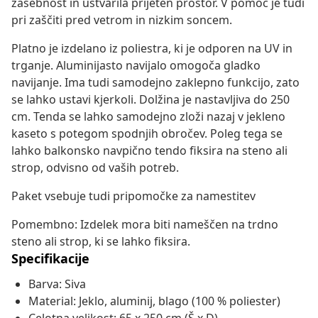
zasebnost in ustvarila prijeten prostor. V pomoč je tudi
pri zaščiti pred vetrom in nizkim soncem.
Platno je izdelano iz poliestra, ki je odporen na UV in
trganje. Aluminijasto navijalo omogoča gladko
navijanje. Ima tudi samodejno zaklepno funkcijo, zato
se lahko ustavi kjerkoli. Dolžina je nastavljiva do 250
cm. Tenda se lahko samodejno zloži nazaj v jekleno
kaseto s potegom spodnjih obročev. Poleg tega se
lahko balkonsko navpično tendo fiksira na steno ali
strop, odvisno od vaših potreb.
Paket vsebuje tudi pripomočke za namestitev
Pomembno: Izdelek mora biti nameščen na trdno
steno ali strop, ki se lahko fiksira.
Specifikacije
Barva: Siva
Material: Jeklo, aluminij, blago (100 % poliester)