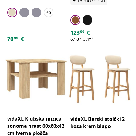
+
16
možnosti
+6
123
€
99
70
€
99
67,87 € /m²
vidaXL Klubska mizica
vidaXL Barski stolčki 2
sonoma hrast 60x60x42
kosa krem blago
cm iverna plošča