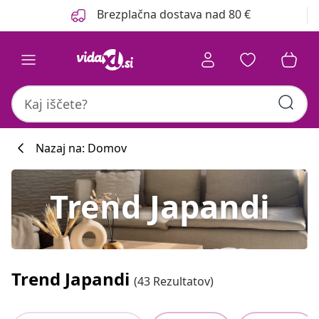
Prejšnja
Naslednja
Brezplačna dostava nad 80 €
Nazaj na: Domov
Trend Japandi
Trend Japandi
(43 Rezultatov)