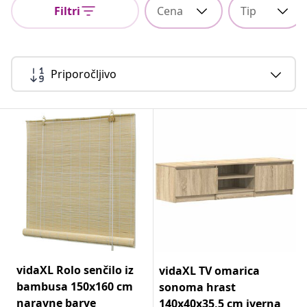
Filtri
Cena
Tip
Priporočljivo
vidaXL Rolo senčilo iz
vidaXL TV omarica
bambusa 150x160 cm
sonoma hrast
naravne barve
140x40x35,5 cm iverna