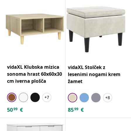
vidaXL Klubska mizica
vidaXL Stolček z
sonoma hrast 60x60x30
lesenimi nogami krem
cm iverna plošča
žamet
+7
+8
50
€
85
€
99
99