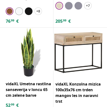
+7
+8
76
€
205
€
99
99
vidaXL Umetna rastlina
vidaXL Konzolna mizica
sanseverija v loncu 65
100x35x76 cm trden
cm zelene barve
mangov les in naravni
trst
52
€
99