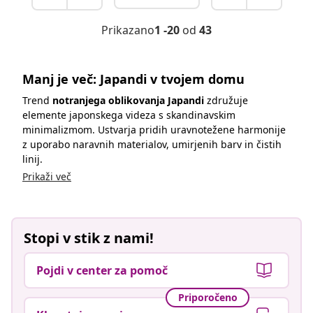
Prikazano
1 -20
od
43
Manj je več: Japandi v tvojem domu
Trend
notranjega oblikovanja Japandi
združuje
elemente japonskega videza s skandinavskim
minimalizmom. Ustvarja pridih uravnotežene harmonije
z uporabo naravnih materialov, umirjenih barv in čistih
linij.
Prikaži več
Stopi v stik z nami!
Pojdi v center za pomoč
Priporočeno