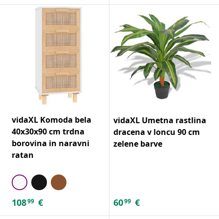
vidaXL Komoda bela
vidaXL Umetna rastlina
40x30x90 cm trdna
dracena v loncu 90 cm
borovina in naravni
zelene barve
ratan
108
€
60
€
99
99