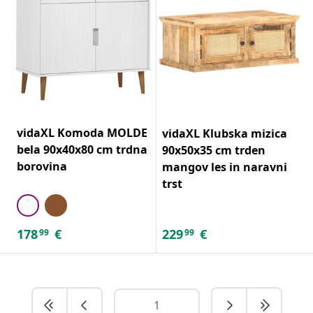
vidaXL Komoda MOLDE
vidaXL Klubska mizica
bela 90x40x80 cm trdna
90x50x35 cm trden
borovina
mangov les in naravni
trst
178
€
229
€
99
99