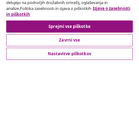
vidaXL.
delujejo na področjih družabnih omrežij, oglaševanja in
analize.Politika zasebnosti in izjava o piškotkih
Izjava o zasebnosti
in piškotkih
Our social media accounts
Sprejmi vse piškotke
Zavrni vse
Odstop od pogodbe
Oddaj zahtevek za odstop od naročila.
Nastavitve piškotkov
Odstop od pogodbe
Podpora za stranke
Poslovanje
vidaXL