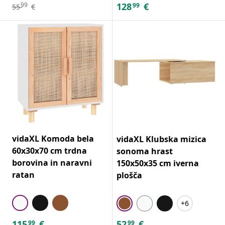
128
€
99
99
55
€
vidaXL Komoda bela
vidaXL Klubska mizica
60x30x70 cm trdna
sonoma hrast
borovina in naravni
150x50x35 cm iverna
ratan
plošča
+6
115
€
52
€
99
99