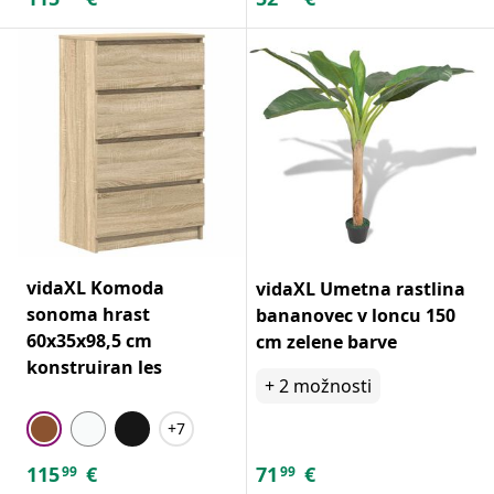
vidaXL Komoda
vidaXL Umetna rastlina
sonoma hrast
bananovec v loncu 150
60x35x98,5 cm
cm zelene barve
konstruiran les
+
2
možnosti
+7
115
€
71
€
99
99