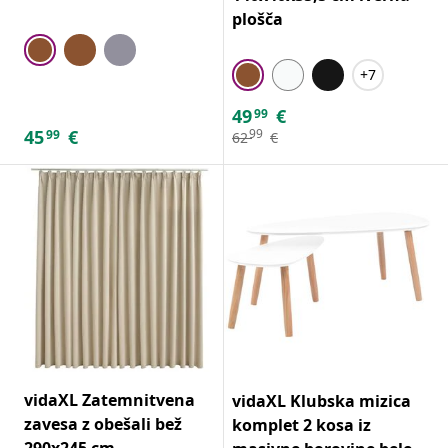
plošča
+7
49
€
99
45
€
99
99
62
€
vidaXL Zatemnitvena
vidaXL Klubska mizica
zavesa z obešali bež
komplet 2 kosa iz
290x245 cm