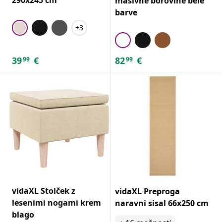
masivne borovine bele
barve
+3
39
€
82
€
99
99
vidaXL Stolček z
vidaXL Preproga
lesenimi nogami krem
naravni sisal 66x250 cm
blago