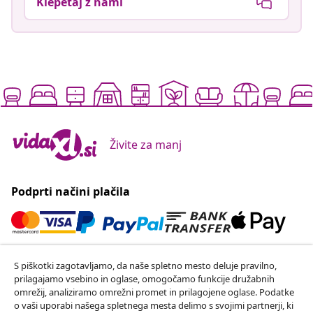
Klepetaj z nami
Živite za manj
Podprti načini plačila
Naročite se na naše novice
S piškotki zagotavljamo, da naše spletno mesto deluje pravilno,
prilagajamo vsebino in oglase, omogočamo funkcije družabnih
Pridružite se več kot 700.000 kupcem, ki prejemajo
omrežij, analiziramo omrežni promet in prilagojene oglase. Podatke
tedenske akcije, sezonske ponudbe in novosti od
o vaši uporabi našega spletnega mesta delimo s svojimi partnerji, ki