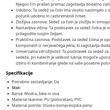
Njegov črn prašen premaz zagotavlja dodatno zaš
Udobno: Ta sedež za čoln ima visoko naslonjalo z 
počutili udobno in razbremenili hrbet.
Zložljiva zasnova: Sedež za čoln je zložljiv in omogo
Nastavljiva višina: Ta podstavek za sedež čolna je n
prilagodite svojim željam.
Praktična zasnova: Podstavek za sedež čolna je opr
komponent iz nerjavečega jekla, ki zagotavlja doda
Univerzalna združljivost: Ta podstavek za sedež za
sedeže, pri katerih je velikost luknje mogoče upo
izbiro in kombiniranje glede na vaše posebne potr
Specifikacije
Potrebno sestavljanje: Da
Stol:
Barva: Modra, bela in siva
Material tkanine: PU (poliuretan), PVC
Material polnila: Visoko-kompresijska pena