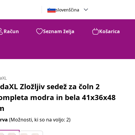
slovenščina
Račun
Seznam želja
Košarica
daXL
idaXL Zložljiv sedež za čoln 2
ompleta modra in bela 41x36x48
m
rva
(Možnosti, ki so na voljo: 2)