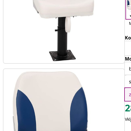
Ko
Mo
2
Vk