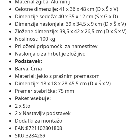
Material zgiba: Aluminij
Celotne dimenzije: 41 x 36 x 48 cm (D x Š x V)
Dimenzije sedeža: 40 x 35 x 12 cm (Š x G x D)
Dimenzije naslonjala: 39 x 34,5 x 9 cm (D x Š x V)
Zložene dimenzije: 39,5 x 42 x 26,5 cm (D x Š x V)
Nosilnost: 100 kg
Priloženi pripomočki za namestitev
Naslonjalo za hrbet je zložljivo
Podstavek:
Barva: Črna
Material: Jeklo s prašnim premazom
Dimenzije: 18 x 18 x 28-45,5 cm (D x Š x V)
Premer stebrička: 75 mm
Paket vsebuje:
2 x Stol
2 x Nastavljiv podstavek
Dodatki za montažo
EAN:8721102801808
SKU:3284289