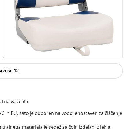
aži še 12
l na vaš čoln.
PVC in PU, zato je odporen na vodo, enostaven za čiščenje
 trajnega materiala je sedež za čoln izdelan iz jekla.