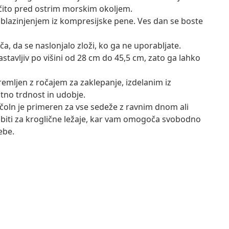
čito pred ostrim morskim okoljem.
oblazinjenjem iz kompresijske pene. Ves dan se boste
ča, da se naslonjalo zloži, ko ga ne uporabljate.
astavljiv po višini od 28 cm do 45,5 cm, zato ga lahko
emljen z ročajem za zaklepanje, izdelanim iz
tno trdnost in udobje.
 čoln je primeren za vse sedeže z ravnim dnom ali
rabiti za kroglične ležaje, kar vam omogoča svobodno
ebe.