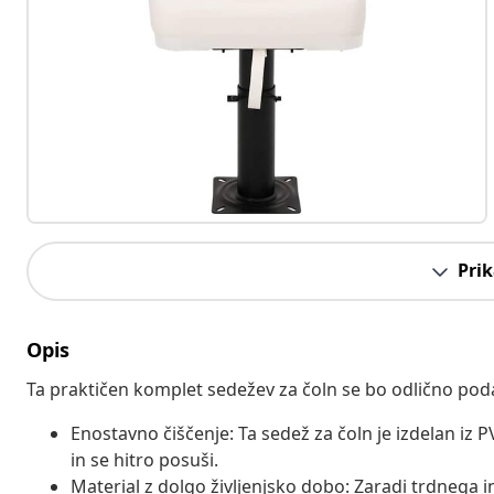
Prik
Opis
Ta praktičen komplet sedežev za čoln se bo odlično poda
Enostavno čiščenje: Ta sedež za čoln je izdelan iz 
in se hitro posuši.
Material z dolgo življenjsko dobo: Zaradi trdnega in