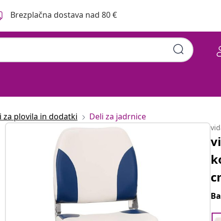
Brezplačna dostava nad 80 €
i za plovila in dodatki
Deli za jadrnice
vi
v
k
c
Ba