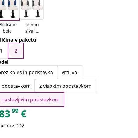
Modra in
temno
bela
siva in
bela
ličina v paketu
1
2
del
brez koles in podstavka
vrtljivo
s podstavkom
z visokim podstavkom
z nastavljivim podstavkom
99
83
€
ljučno z DDV