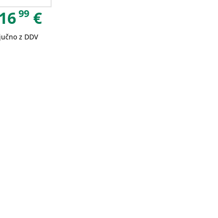
99
16
€
ljučno z DDV