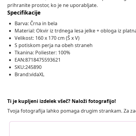
prihranite prostor, ko je ne uporabljate.
Specifikacije
Barva: Črna in bela
Material: Okvir iz trdnega lesa jelke + obloga iz platn
Velikost: 160 x 170 cm (Š x V)
S potiskom perja na obeh straneh
Tkanina: Poliester: 100%
EAN:8718475593621
SKU:245890
Brand:vidaXL
Ti je kupljeni izdelek všeč? Naloži fotografijo!
Tvoja fotografija lahko pomaga drugim strankam. Za z