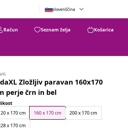
slovenščina
Račun
Seznam želja
Košarica
daXL
idaXL Zložljiv paravan 160x170
m perje črn in bel
likost
120 x 170 cm
160 x 170 cm
200 x 170 cm
228 x 170 cm