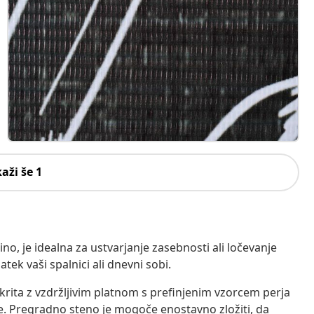
kaži še 1
ino, je idealna za ustvarjanje zasebnosti ali ločevanje
tek vaši spalnici ali dnevni sobi.
krita z vzdržljivim platnom s prefinjenim vzorcem perja
e. Pregradno steno je mogoče enostavno zložiti, da