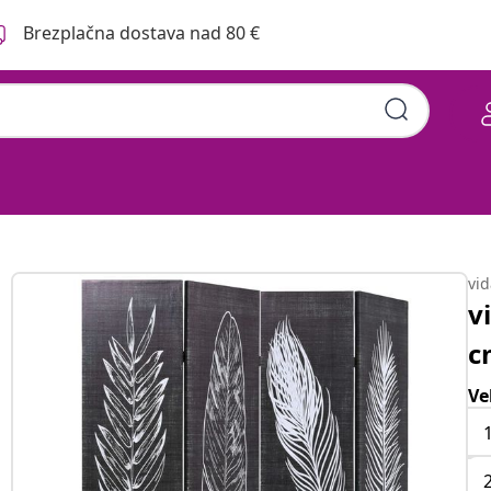
Brezplačna dostava nad 80 €
vi
v
c
Ve