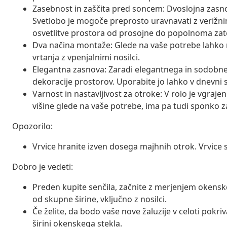
Zasebnost in zaščita pred soncem: Dvoslojna zasn
Svetlobo je mogoče preprosto uravnavati z veriž
osvetlitve prostora od prosojne do popolnoma za
Dva načina montaže: Glede na vaše potrebe lahko rol
vrtanja z vpenjalnimi nosilci.
Elegantna zasnova: Zaradi elegantnega in sodobneg
dekoracije prostorov. Uporabite jo lahko v dnevni sob
Varnost in nastavljivost za otroke: V rolo je vgraje
višine glede na vaše potrebe, ima pa tudi sponko za
Opozorilo:
Vrvice hranite izven dosega majhnih otrok. Vrvice s
Dobro je vedeti:
Preden kupite senčila, začnite z merjenjem okenske
od skupne širine, vključno z nosilci.
Če želite, da bodo vaše nove žaluzije v celoti pokri
širini okenskega stekla.