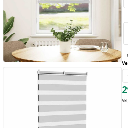
Ve
2
Vk