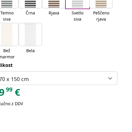
Temno
Črna
Rjava
Svetlo
Peščeno
siva
siva
rjava
Bež
Bela
marmor
likost
70 x 150 cm
99
9
€
ljučno z DDV