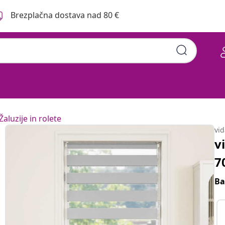
Brezplačna dostava nad 80 €
Žaluzije in rolete
vi
v
7
Ba