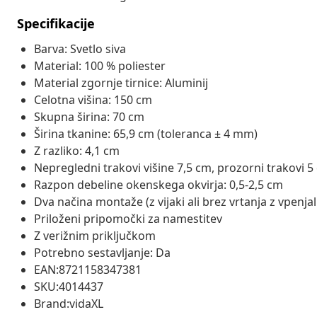
Specifikacije
Barva: Svetlo siva
Material: 100 % poliester
Material zgornje tirnice: Aluminij
Celotna višina: 150 cm
Skupna širina: 70 cm
Širina tkanine: 65,9 cm (toleranca ± 4 mm)
Z razliko: 4,1 cm
Nepregledni trakovi višine 7,5 cm, prozorni trakovi 5
Razpon debeline okenskega okvirja: 0,5-2,5 cm
Dva načina montaže (z vijaki ali brez vrtanja z vpenjal
Priloženi pripomočki za namestitev
Z verižnim priključkom
Potrebno sestavljanje: Da
EAN:8721158347381
SKU:4014437
Brand:vidaXL