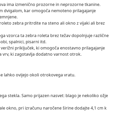
ova ima izmenično prozorne in neprozorne tkanine.
nim dvigalom, kar omogoča nemoteno prilagajanje
temnjene.
eto zebra pritrdite na steno ali okno z vijaki ali brez
a vzorca ta zebra roleta brez težav dopolnjuje različne
i, spalnici, pisarni itd.
n verižni priključek, ki omogoča enostavno prilagajanje
 vrv, ki zagotavlja dodatno varnost otrok.
e lahko ovijejo okoli otrokovega vratu.
ga stekla. Samo prijazen nasvet: blago je nekoliko ožje
vale okno, pri izračunu naročene širine dodajte 4,1 cm k