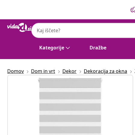
Prejšnja
Naslednja
Kategorije
Dražbe
Domov
Dom in vrt
Dekor
Dekoracija za okna