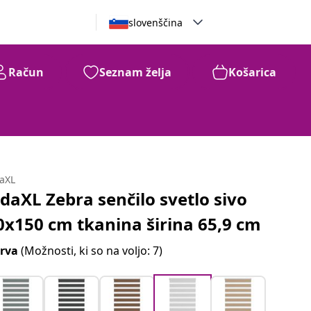
slovenščina
Račun
Seznam želja
Košarica
daXL
idaXL Zebra senčilo svetlo sivo
0x150 cm tkanina širina 65,9 cm
rva
(Možnosti, ki so na voljo: 7)