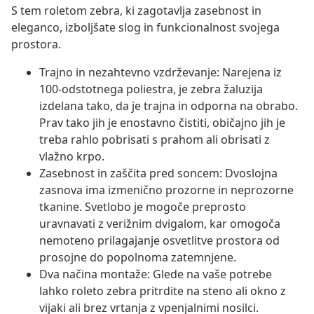
S tem roletom zebra, ki zagotavlja zasebnost in
eleganco, izboljšate slog in funkcionalnost svojega
prostora.
Trajno in nezahtevno vzdrževanje: Narejena iz
100-odstotnega poliestra, je zebra žaluzija
izdelana tako, da je trajna in odporna na obrabo.
Prav tako jih je enostavno čistiti, običajno jih je
treba rahlo pobrisati s prahom ali obrisati z
vlažno krpo.
Zasebnost in zaščita pred soncem: Dvoslojna
zasnova ima izmenično prozorne in neprozorne
tkanine. Svetlobo je mogoče preprosto
uravnavati z verižnim dvigalom, kar omogoča
nemoteno prilagajanje osvetlitve prostora od
prosojne do popolnoma zatemnjene.
Dva načina montaže: Glede na vaše potrebe
lahko roleto zebra pritrdite na steno ali okno z
vijaki ali brez vrtanja z vpenjalnimi nosilci.