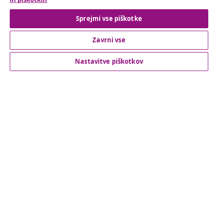
Odstop od pogodbe
Sprejmi vse piškotke
Zavrni vse
Podpora za stranke
Nastavitve piškotkov
Poslovanje
vidaXL
Odkrijte več
© 2008-2026 vidaXL Spletna stran www.vidaxl.si je last vidaXL