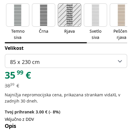
Temno
Črna
Rjava
Svetlo
Peščeno
siva
siva
rjava
Velikost
85 x 230 cm
99
35
€
99
38
€
Najnižja nepromocijska cena, prikazana strankam vidaXL v
zadnjih 30 dneh.
Tvoj prihranek 3.00 € (- 8%)
Vključno z DDV
Opis