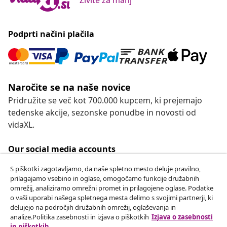
Podprti načini plačila
Naročite se na naše novice
Pridružite se več kot 700.000 kupcem, ki prejemajo
tedenske akcije, sezonske ponudbe in novosti od
vidaXL.
Our social media accounts
S piškotki zagotavljamo, da naše spletno mesto deluje pravilno,
prilagajamo vsebino in oglase, omogočamo funkcije družabnih
omrežij, analiziramo omrežni promet in prilagojene oglase. Podatke
Odstop od pogodbe
o vaši uporabi našega spletnega mesta delimo s svojimi partnerji, ki
delujejo na področjih družabnih omrežij, oglaševanja in
Oddaj zahtevek za odstop od naročila.
analize.Politika zasebnosti in izjava o piškotkih
Izjava o zasebnosti
in piškotkih