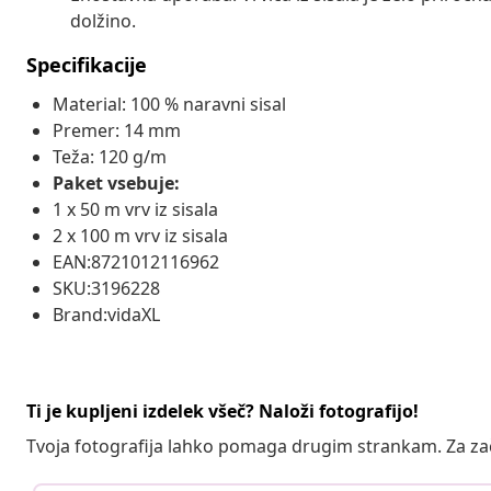
dolžino.
Specifikacije
Material: 100 % naravni sisal
Premer: 14 mm
Teža: 120 g/m
Paket vsebuje:
1 x 50 m vrv iz sisala
2 x 100 m vrv iz sisala
EAN:8721012116962
SKU:3196228
Brand:vidaXL
Ti je kupljeni izdelek všeč? Naloži fotografijo!
Tvoja fotografija lahko pomaga drugim strankam. Za z