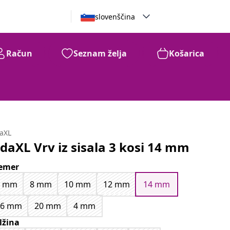
slovenščina
Račun
Seznam želja
Košarica
daXL
idaXL Vrv iz sisala 3 kosi 14 mm
emer
6 mm
8 mm
10 mm
12 mm
14 mm
16 mm
20 mm
4 mm
lžina