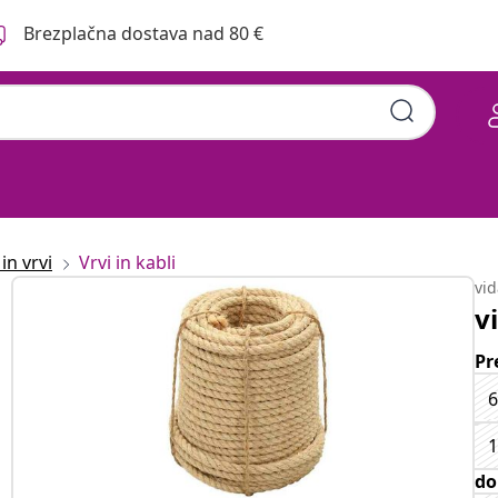
Brezplačna dostava nad 80 €
in vrvi
Vrvi in kabli
vi
v
Pr
do