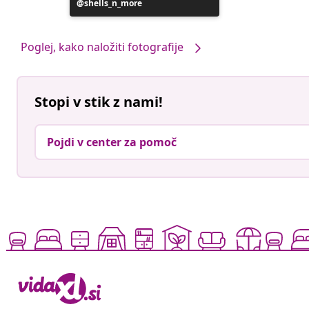
Objavo
shells_n_more
je
objavil
Poglej, kako naložiti fotografije
Stopi v stik z nami!
Pojdi v center za pomoč