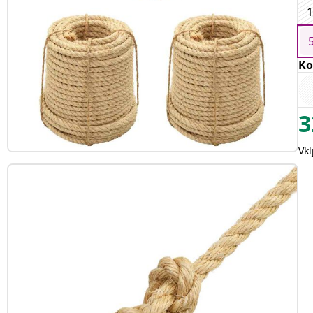
Ko
3
Vk