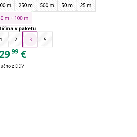
100 m
250 m
500 m
50 m
25 m
50 m + 100 m
ličina v paketu
1
2
3
5
99
29
€
ljučno z DDV