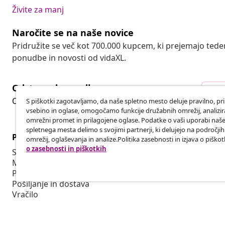
Živite za manj
Naročite se na naše novice
Pridružite se več kot 700.000 kupcem, ki prejemajo tede
ponudbe in novosti od vidaXL.
Odstop od pogodbe
Ods
Oddaj zahtevek za odstop od naročila.
S piškotki zagotavljamo, da naše spletno mesto deluje pravilno, pr
vsebino in oglase, omogočamo funkcije družabnih omrežij, analiz
omrežni promet in prilagojene oglase. Podatke o vaši uporabi naš
spletnega mesta delimo s svojimi partnerji, ki delujejo na področji
Podpora za stranke
Poslovanje
omrežij, oglaševanja in analize.Politika zasebnosti in izjava o piškot
o zasebnosti in piškotkih
Sledite svojemu naročilu
Partnerski 
Moj račun
Proizvodnja 
Plačilo
Sodelovanja 
Pošiljanje in dostava
Vračilo
Informacije o izdelku
Naročilo