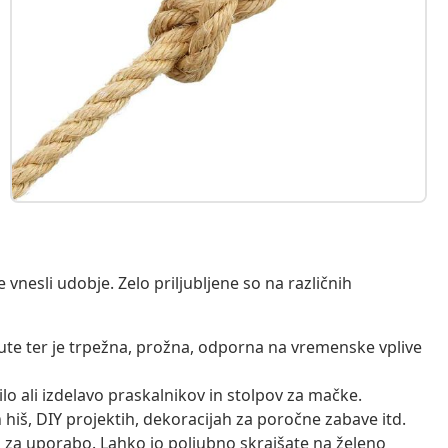
e vnesli udobje. Zelo priljubljene so na različnih
 jute ter je trpežna, prožna, odporna na vremenske vplive
ilo ali izdelavo praskalnikov in stolpov za mačke.
 hiš, DIY projektih, dekoracijah za poročne zabave itd.
na za uporabo. Lahko jo poljubno skrajšate na želeno