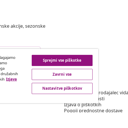
nske akcije, sezonske
top od pogodbe
ilagajamo
Sprejmi vse piškotke
iramo
ega
h družabnih
Zavrni vse
vidaXL
kih
Izjava
program
O vidaXL
Nastavitve piškotkov
za vidaXL
Splošni pogoji Prodajalec vid
na področju trženja
Politika zasebnosti
Izjava o piškotkih
Pogoji prednostne dostave
Nastavitve piškotkov
Zaposlitve pri vidaXL