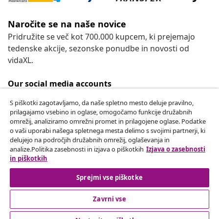
Naročite se na naše novice
Pridružite se več kot 700.000 kupcem, ki prejemajo
tedenske akcije, sezonske ponudbe in novosti od
vidaXL.
Our social media accounts
S piškotki zagotavljamo, da naše spletno mesto deluje pravilno,
prilagajamo vsebino in oglase, omogočamo funkcije družabnih
omrežij, analiziramo omrežni promet in prilagojene oglase. Podatke
Odstop od pogodbe
o vaši uporabi našega spletnega mesta delimo s svojimi partnerji, ki
delujejo na področjih družabnih omrežij, oglaševanja in
Oddaj zahtevek za odstop od naročila.
analize.Politika zasebnosti in izjava o piškotkih
Izjava o zasebnosti
in piškotkih
Odstop od pogodbe
Sprejmi vse piškotke
Zavrni vse
Podpora za stranke