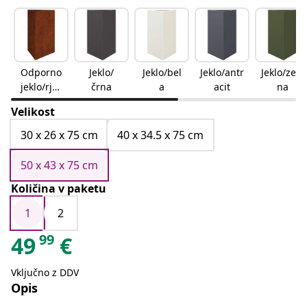
Odporno
Jeklo/
Jeklo/bel
Jeklo/antr
Jeklo/zele
jeklo/rjav
črna
a
acit
na
a
Velikost
30 x 26 x 75 cm
40 x 34.5 x 75 cm
50 x 43 x 75 cm
Količina v paketu
1
2
99
49
€
Vključno z DDV
Opis