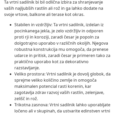
Ta vrtni sadilnik bi bil odlična izbira za shranjevanje
vaših najljubših rastlin ali rož in ga lahko dodate na
svoje vrtove, balkone ali terase kot okras.
Stabilen in vzdržljiv: Ta vrtni sadilnik, izdelan iz
pocinkanega jekla, je zelo vzdržljiv in odporen
proti rji in koroziji, zaradi česar je popoln za
dolgotrajno uporabo v različnih okoljih. Njegova
robustna konstrukcija mu omogoča, da prenese
udarce in pritisk, zaradi česar je primeren tako za
praktično uporabo kot za dekorativno
razstavljanje.
Veliko prostora: Vrtni sadilnik je dovolj globok, da
sprejme veliko količino zemlje in omogoča
maksimalen potencial rasti korenin, kar
zagotavlja zdrav razvoj vaših rastlin, zelenjave,
zelišč in rož.
Trikotna zasnova: Vrtni sadilnik lahko uporabljate
ločeno ali v skupinah, da ustvarite edinstven vrtni