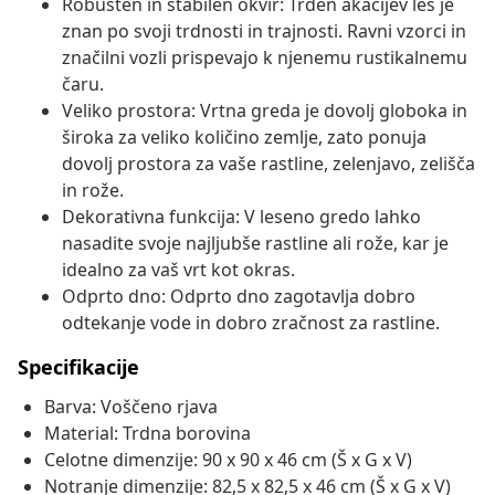
Robusten in stabilen okvir: Trden akacijev les je
znan po svoji trdnosti in trajnosti. Ravni vzorci in
značilni vozli prispevajo k njenemu rustikalnemu
čaru.
Veliko prostora: Vrtna greda je dovolj globoka in
široka za veliko količino zemlje, zato ponuja
dovolj prostora za vaše rastline, zelenjavo, zelišča
in rože.
Dekorativna funkcija: V leseno gredo lahko
nasadite svoje najljubše rastline ali rože, kar je
idealno za vaš vrt kot okras.
Odprto dno: Odprto dno zagotavlja dobro
odtekanje vode in dobro zračnost za rastline.
Specifikacije
Barva: Voščeno rjava
Material: Trdna borovina
Celotne dimenzije: 90 x 90 x 46 cm (Š x G x V)
Notranje dimenzije: 82,5 x 82,5 x 46 cm (Š x G x V)