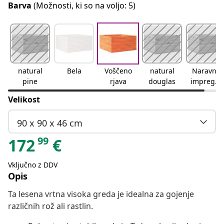
Barva
(Možnosti, ki so na voljo: 5)
natural
Bela
Voščeno
natural
Naravno
pine
rjava
douglas
impregni
rano
Velikost
90 x 90 x 46 cm
99
172
€
Vključno z DDV
Opis
Ta lesena vrtna visoka greda je idealna za gojenje
različnih rož ali rastlin.