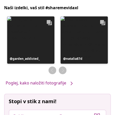
Naši izdelki, vaš stil #sharemevidaxl
Objavo
garden_addicted_
Objavo
natalia87d
je
je
objavil
objavil
Poglej, kako naložiti fotografije
Stopi v stik z nami!