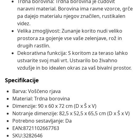
Trdna borovina: Trdna borovina je čudovit
naravni material. Borovina ima ravne vzorce, grče
pa dajejo materialu njegov značilen, rustikalen
videz.
Velika zmogljivost: Zunanje korito nudi veliko
prostora za gojenje vse vaše zelenjave, rož in
drugih rastlin.
Dekorativna funkcija: S koritom za teraso lahko
ustvarite svoj mali vrt. Ustvarilo bo živahno
vzdušje in bo idealen okras za vaš bivalni prostor.
Specifikacije
Barva: Voščeno rjava
Material: Trdna borovina
Dimenzije: 90 x 60 x 72 cm (D x Š x V)
Notranje dimenzije: 82,5 x 52,5 x 65,5 cm (D x Š x V)
Potrebno sestavljanje: Da
EAN:8721102667763
SKU:3282646