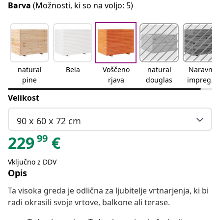
Barva
(Možnosti, ki so na voljo: 5)
natural
Bela
Voščeno
natural
Naravno
pine
rjava
douglas
impregni
rano
Velikost
90 x 60 x 72 cm
99
229
€
Vključno z DDV
Opis
Ta visoka greda je odlična za ljubitelje vrtnarjenja, ki bi
radi okrasili svoje vrtove, balkone ali terase.