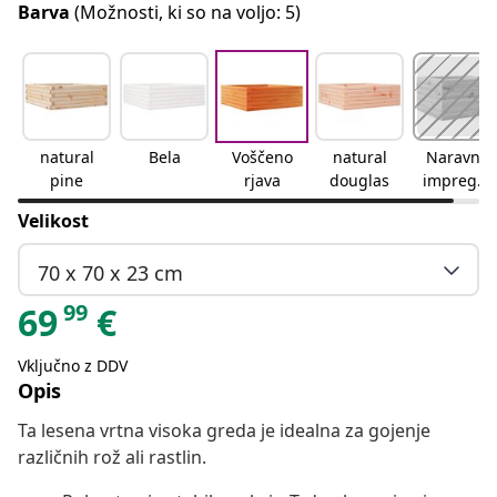
Barva
(Možnosti, ki so na voljo: 5)
natural
Bela
Voščeno
natural
Naravno
pine
rjava
douglas
impregni
rano
Velikost
70 x 70 x 23 cm
99
69
€
Vključno z DDV
Opis
Ta lesena vrtna visoka greda je idealna za gojenje
različnih rož ali rastlin.