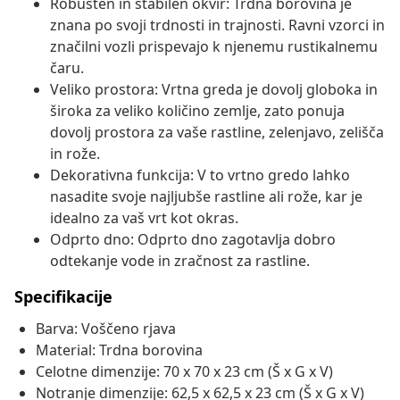
Robusten in stabilen okvir: Trdna borovina je
znana po svoji trdnosti in trajnosti. Ravni vzorci in
značilni vozli prispevajo k njenemu rustikalnemu
čaru.
Veliko prostora: Vrtna greda je dovolj globoka in
široka za veliko količino zemlje, zato ponuja
dovolj prostora za vaše rastline, zelenjavo, zelišča
in rože.
Dekorativna funkcija: V to vrtno gredo lahko
nasadite svoje najljubše rastline ali rože, kar je
idealno za vaš vrt kot okras.
Odprto dno: Odprto dno zagotavlja dobro
odtekanje vode in zračnost za rastline.
Specifikacije
Barva: Voščeno rjava
Material: Trdna borovina
Celotne dimenzije: 70 x 70 x 23 cm (Š x G x V)
Notranje dimenzije: 62,5 x 62,5 x 23 cm (Š x G x V)