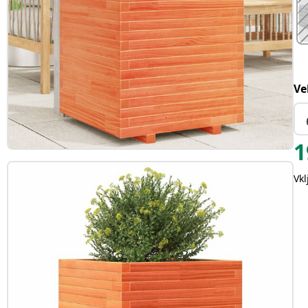
Ve
1
Vk