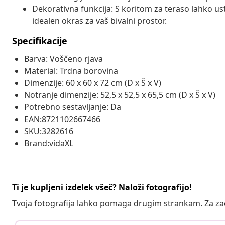
Dekorativna funkcija: S koritom za teraso lahko ust
idealen okras za vaš bivalni prostor.
Specifikacije
Barva: Voščeno rjava
Material: Trdna borovina
Dimenzije: 60 x 60 x 72 cm (D x Š x V)
Notranje dimenzije: 52,5 x 52,5 x 65,5 cm (D x Š x V)
Potrebno sestavljanje: Da
EAN:8721102667466
SKU:3282616
Brand:vidaXL
Ti je kupljeni izdelek všeč? Naloži fotografijo!
Tvoja fotografija lahko pomaga drugim strankam. Za z