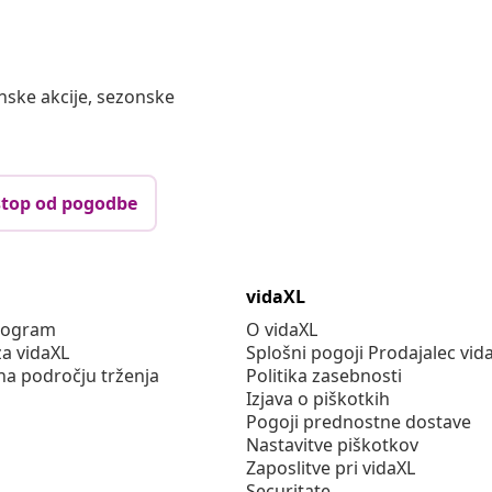
nske akcije, sezonske
top od pogodbe
vidaXL
program
O vidaXL
za vidaXL
Splošni pogoji Prodajalec vid
na področju trženja
Politika zasebnosti
Izjava o piškotkih
Pogoji prednostne dostave
Nastavitve piškotkov
Zaposlitve pri vidaXL
Securitate