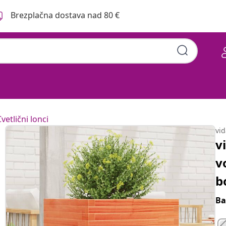
Brezplačna dostava nad 80 €
vetlični lonci
vi
v
v
b
Ba