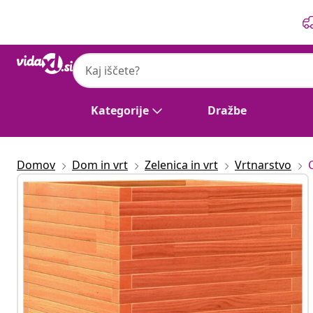
Prejšnja
Naslednja
Kategorije
Dražbe
Domov
Dom in vrt
Zelenica in vrt
Vrtnarstvo
C