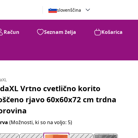
slovenščina
Račun
Seznam želja
Košarica
daXL
idaXL Vrtno cvetlično korito
oščeno rjavo 60x60x72 cm trdna
orovina
rva
(Možnosti, ki so na voljo: 5)