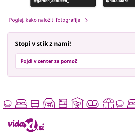
Objavo
garden_addicted_
Objavo
natalia87d
je
je
objavil
objavil
Poglej, kako naložiti fotografije
Stopi v stik z nami!
Pojdi v center za pomoč