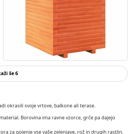
kaži še 6
adi okrasili svoje vrtove, balkone ali terase.
material. Borovina ima ravne vzorce, grče pa dajejo
ora za gojenje vse vaše zelenjave, rož in drugih rastlin.