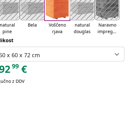
natural
Bela
Voščeno
natural
Naravno
pine
rjava
douglas
impregni
rano
likost
60 x 60 x 72 cm
99
92
€
ljučno z DDV