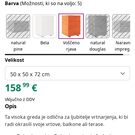
Barva
(Možnosti, ki so na voljo: 5)
natural
Bela
Voščeno
natural
Naravno
pine
rjava
douglas
impregni
rano
Velikost
50 x 50 x 72 cm
99
158
€
Vključno z DDV
Opis
Ta visoka greda je odlična za ljubitelje vrtnarjenja, ki bi
radi okrasili svoje vrtove, balkone ali terase.