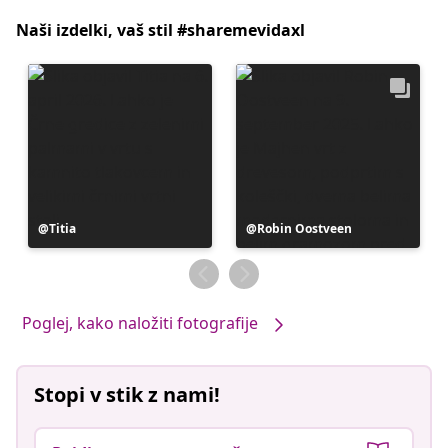
Naši izdelki, vaš stil #sharemevidaxl
Objavo
Titia
Objavo
Robin Oostveen
je
je
objavil
objavil
Poglej, kako naložiti fotografije
Stopi v stik z nami!