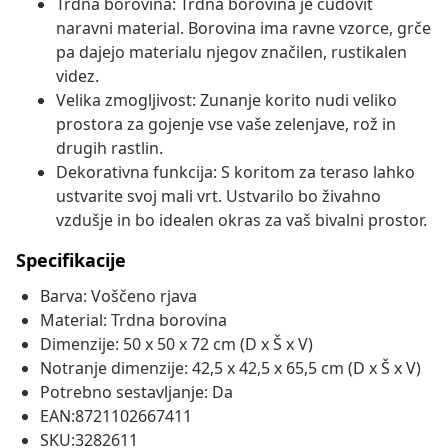
Trdna borovina: Trdna borovina je čudovit
naravni material. Borovina ima ravne vzorce, grče
pa dajejo materialu njegov značilen, rustikalen
videz.
Velika zmogljivost: Zunanje korito nudi veliko
prostora za gojenje vse vaše zelenjave, rož in
drugih rastlin.
Dekorativna funkcija: S koritom za teraso lahko
ustvarite svoj mali vrt. Ustvarilo bo živahno
vzdušje in bo idealen okras za vaš bivalni prostor.
Specifikacije
Barva: Voščeno rjava
Material: Trdna borovina
Dimenzije: 50 x 50 x 72 cm (D x Š x V)
Notranje dimenzije: 42,5 x 42,5 x 65,5 cm (D x Š x V)
Potrebno sestavljanje: Da
EAN:8721102667411
SKU:3282611