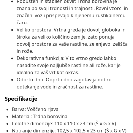
Robusten in stabilen okvir: Trdna borovina je
znana po svoji trdnosti in trajnosti. Ravni vzorci in
značilni vozli prispevajo k njenemu rustikalnemu
čaru.
Veliko prostora: Vrtna greda je dovolj globoka in
široka za veliko količino zemlje, zato ponuja
dovolj prostora za vaše rastline, zelenjavo, zelišča
in rože.
Dekorativna funkcija: V to vrtno gredo lahko
nasadite svoje najljubše rastline ali rože, kar je
idealno za vaš vrt kot okras.
Odprto dno: Odprto dno zagotavlja dobro
odtekanje vode in zračnost za rastline.
Specifikacije
Barva: Voščeno rjava
Material: Trdna borovina
Celotne dimenzije: 110 x 110 x 23 cm (Š x G x V)
Notranje dimenzije: 102,5 x 102,5 x 23 cm (Š x G x V)