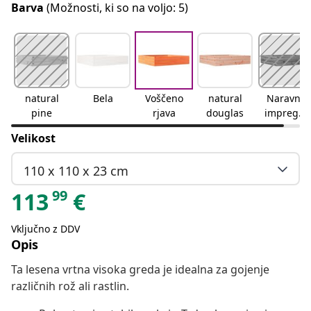
Barva
(Možnosti, ki so na voljo: 5)
natural
Bela
Voščeno
natural
Naravno
pine
rjava
douglas
impregni
rano
Velikost
110 x 110 x 23 cm
99
113
€
Vključno z DDV
Opis
Ta lesena vrtna visoka greda je idealna za gojenje
različnih rož ali rastlin.