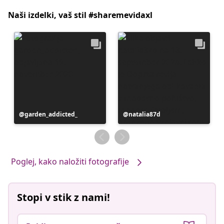
Naši izdelki, vaš stil #sharemevidaxl
Objavo
garden_addicted_
Objavo
natalia87d
je
je
objavil
objavil
Poglej, kako naložiti fotografije
Stopi v stik z nami!