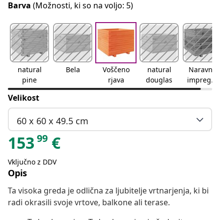
Barva
(Možnosti, ki so na voljo: 5)
natural
Bela
Voščeno
natural
Naravno
pine
rjava
douglas
impregni
rano
Velikost
60 x 60 x 49.5 cm
99
153
€
Vključno z DDV
Opis
Ta visoka greda je odlična za ljubitelje vrtnarjenja, ki bi
radi okrasili svoje vrtove, balkone ali terase.