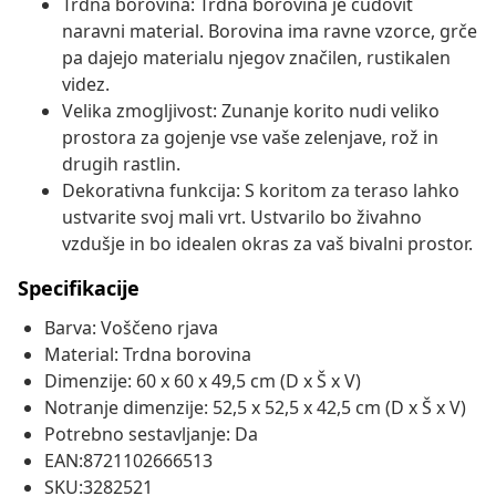
Trdna borovina: Trdna borovina je čudovit
naravni material. Borovina ima ravne vzorce, grče
pa dajejo materialu njegov značilen, rustikalen
videz.
Velika zmogljivost: Zunanje korito nudi veliko
prostora za gojenje vse vaše zelenjave, rož in
drugih rastlin.
Dekorativna funkcija: S koritom za teraso lahko
ustvarite svoj mali vrt. Ustvarilo bo živahno
vzdušje in bo idealen okras za vaš bivalni prostor.
Specifikacije
Barva: Voščeno rjava
Material: Trdna borovina
Dimenzije: 60 x 60 x 49,5 cm (D x Š x V)
Notranje dimenzije: 52,5 x 52,5 x 42,5 cm (D x Š x V)
Potrebno sestavljanje: Da
EAN:8721102666513
SKU:3282521