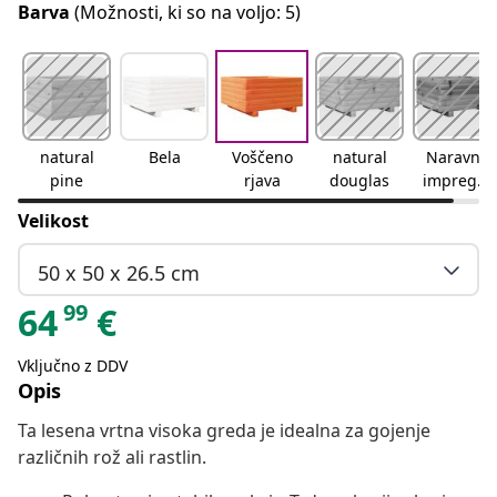
Barva
(Možnosti, ki so na voljo: 5)
natural
Bela
Voščeno
natural
Naravno
pine
rjava
douglas
impregni
rano
Velikost
50 x 50 x 26.5 cm
99
64
€
Vključno z DDV
Opis
Ta lesena vrtna visoka greda je idealna za gojenje
različnih rož ali rastlin.