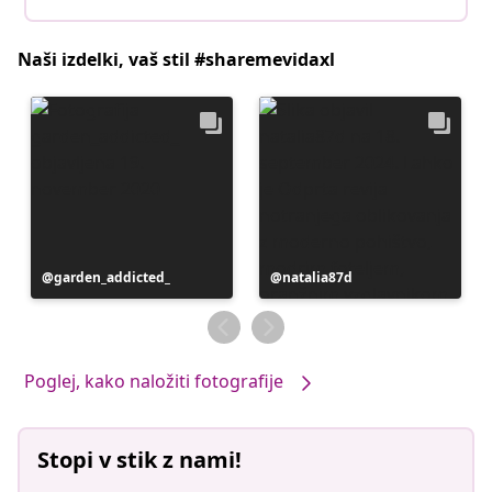
Naši izdelki, vaš stil #sharemevidaxl
Objavo
garden_addicted_
Objavo
natalia87d
je
je
objavil
objavil
Poglej, kako naložiti fotografije
Stopi v stik z nami!