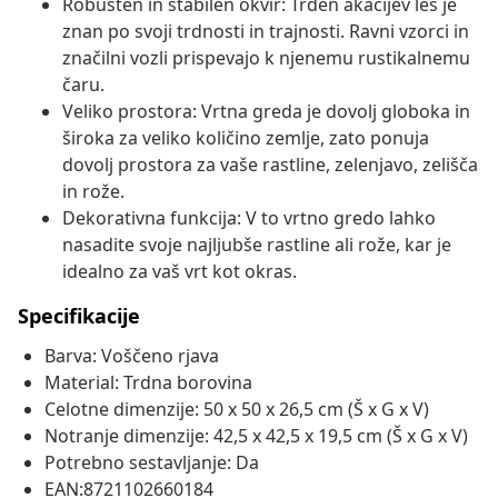
Robusten in stabilen okvir: Trden akacijev les je
znan po svoji trdnosti in trajnosti. Ravni vzorci in
značilni vozli prispevajo k njenemu rustikalnemu
čaru.
Veliko prostora: Vrtna greda je dovolj globoka in
široka za veliko količino zemlje, zato ponuja
dovolj prostora za vaše rastline, zelenjavo, zelišča
in rože.
Dekorativna funkcija: V to vrtno gredo lahko
nasadite svoje najljubše rastline ali rože, kar je
idealno za vaš vrt kot okras.
Specifikacije
Barva: Voščeno rjava
Material: Trdna borovina
Celotne dimenzije: 50 x 50 x 26,5 cm (Š x G x V)
Notranje dimenzije: 42,5 x 42,5 x 19,5 cm (Š x G x V)
Potrebno sestavljanje: Da
EAN:8721102660184