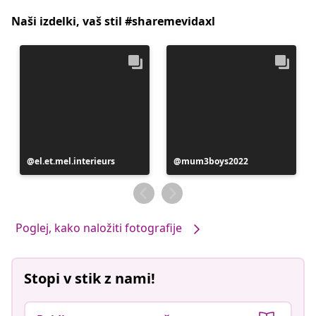
Naši izdelki, vaš stil #sharemevidaxl
Objavo
el.et.mel.interieurs
Objavo
mum3boys2022
je
je
objavil
objavil
Poglej, kako naložiti fotografije
Stopi v stik z nami!