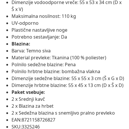
Dimenzije vodoodporne vreče: 55 x 53 x 34 cm (D x
Š x V)
Maksimalna nosilnost: 110 kg
UV-odporno
Plastične nastavljive noge
Potrebno sestavljanje: Da
Blazina:
Barva: Temno siva
Material prevleke: Tkanina (100 % poliester)
Polnilo sedežne blazine: Pena
Polnilo hrbtne blazine: bombažna vlakna
Dimenzije sedežne blazine: 55 x 55 x 3 cm (Š x G x D)
Dimenzije hrbtne blazine: 55 x 45 x 13 cm (D x Š x D)
Paket vsebuje:
2 x Srednji kavč
2 x Blazina za hrbet
2 x Sedežna blazina s snemljivo pralno prevleko
EAN:8721158726827
SKU:3325246