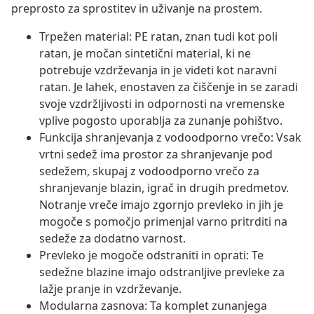
preprosto za sprostitev in uživanje na prostem.
Trpežen material: PE ratan, znan tudi kot poli
ratan, je močan sintetični material, ki ne
potrebuje vzdrževanja in je videti kot naravni
ratan. Je lahek, enostaven za čiščenje in se zaradi
svoje vzdržljivosti in odpornosti na vremenske
vplive pogosto uporablja za zunanje pohištvo.
Funkcija shranjevanja z vodoodporno vrečo: Vsak
vrtni sedež ima prostor za shranjevanje pod
sedežem, skupaj z vodoodporno vrečo za
shranjevanje blazin, igrač in drugih predmetov.
Notranje vreče imajo zgornjo prevleko in jih je
mogoče s pomočjo primenjal varno pritrditi na
sedeže za dodatno varnost.
Prevleko je mogoče odstraniti in oprati: Te
sedežne blazine imajo odstranljive prevleke za
lažje pranje in vzdrževanje.
Modularna zasnova: Ta komplet zunanjega