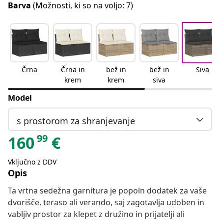
Barva
(Možnosti, ki so na voljo: 7)
Črna
Črna in
bež in
bež in
Siva
krem
krem
siva
Model
s prostorom za shranjevanje
99
160
€
Vključno z DDV
Opis
Ta vrtna sedežna garnitura je popoln dodatek za vaše
dvorišče, teraso ali verando, saj zagotavlja udoben in
vabljiv prostor za klepet z družino in prijatelji ali