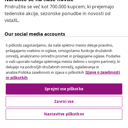
Pridružite se več kot 700.000 kupcem, ki prejemajo
tedenske akcije, sezonske ponudbe in novosti od
vidaXL.
Our social media accounts
S piškotki zagotavljamo, da naše spletno mesto deluje pravilno,
prilagajamo vsebino in oglase, omogočamo funkcije družabnih
omrežij, analiziramo omrežni promet in prilagojene oglase. Podatke
Odstop od pogodbe
o vaši uporabi našega spletnega mesta delimo s svojimi partnerji, ki
delujejo na področjih družabnih omrežij, oglaševanja in
Oddaj zahtevek za odstop od naročila.
analize.Politika zasebnosti in izjava o piškotkih
Izjava o zasebnosti
in piškotkih
Odstop od pogodbe
Sprejmi vse piškotke
Zavrni vse
Podpora za stranke
Nastavitve piškotkov
Poslovanje