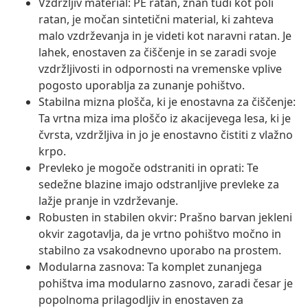
Vzdržljiv material: PE ratan, znan tudi kot poli
ratan, je močan sintetični material, ki zahteva
malo vzdrževanja in je videti kot naravni ratan. Je
lahek, enostaven za čiščenje in se zaradi svoje
vzdržljivosti in odpornosti na vremenske vplive
pogosto uporablja za zunanje pohištvo.
Stabilna mizna plošča, ki je enostavna za čiščenje:
Ta vrtna miza ima ploščo iz akacijevega lesa, ki je
čvrsta, vzdržljiva in jo je enostavno čistiti z vlažno
krpo.
Prevleko je mogoče odstraniti in oprati: Te
sedežne blazine imajo odstranljive prevleke za
lažje pranje in vzdrževanje.
Robusten in stabilen okvir: Prašno barvan jekleni
okvir zagotavlja, da je vrtno pohištvo močno in
stabilno za vsakodnevno uporabo na prostem.
Modularna zasnova: Ta komplet zunanjega
pohištva ima modularno zasnovo, zaradi česar je
popolnoma prilagodljiv in enostaven za