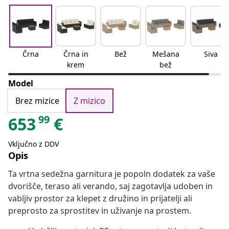
Črna
Črna in
Bež
Mešana
Siva
krem
bež
Model
Brez mizice
Z mizico
99
653
€
Vključno z DDV
Opis
Ta vrtna sedežna garnitura je popoln dodatek za vaše
dvorišče, teraso ali verando, saj zagotavlja udoben in
vabljiv prostor za klepet z družino in prijatelji ali
preprosto za sprostitev in uživanje na prostem.