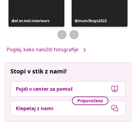
Objavo
el.et.mel.interieurs
Objavo
mum3boys2022
je
je
objavil
objavil
Poglej, kako naložiti fotografije
Stopi v stik z nami!
Pojdi v center za pomoč
Priporočeno
Klepetaj z nami