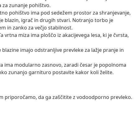
 za zunanje pohištvo.
rtno pohištvo ima pod sedežem prostor za shranjevanje,
blazin, igrač in drugih stvari. Notranjo torbo je
em in zanko za večjo stabilnost.
a vrtna miza ima ploščo iz akacijevega lesa, ki je čvrsta,
 blazine imajo odstranljive prevleke za lažje pranje in
a ima modularno zasnovo, zaradi česar je popolnoma
hko zunanjo garnituro postavite kakor koli želite.
vam priporočamo, da ga zaščitite z vodoodporno prevleko.