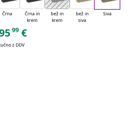
Črna
Črna in
bež in
bež in
Siva
krem
krem
siva
99
95
€
ljučno z DDV