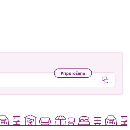
astradgard
Priporočeno