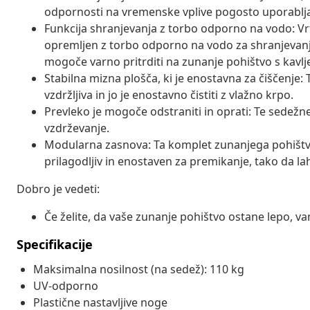
odpornosti na vremenske vplive pogosto uporablja
Funkcija shranjevanja z torbo odporno na vodo: V
opremljen z torbo odporno na vodo za shranjevanje 
mogoče varno pritrditi na zunanje pohištvo s kavlj
Stabilna mizna plošča, ki je enostavna za čiščenje: T
vzdržljiva in jo je enostavno čistiti z vlažno krpo.
Prevleko je mogoče odstraniti in oprati: Te sedežne
vzdrževanje.
Modularna zasnova: Ta komplet zunanjega pohištv
prilagodljiv in enostaven za premikanje, tako da la
Dobro je vedeti:
Če želite, da vaše zunanje pohištvo ostane lepo, 
Specifikacije
Maksimalna nosilnost (na sedež): 110 kg
UV-odporno
Plastične nastavljive noge