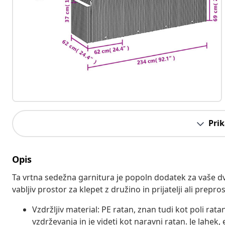
Prik
Opis
Ta vrtna sedežna garnitura je popoln dodatek za vaše dvo
vabljiv prostor za klepet z družino in prijatelji ali prepr
Vzdržljiv material: PE ratan, znan tudi kot poli rata
vzdrževanja in je videti kot naravni ratan. Je lahek, 