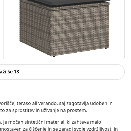
aži še 13
rišče, teraso ali verando, saj zagotavlja udoben in
osto za sprostitev in uživanje na prostem.
n, je močan sintetični material, ki zahteva malo
enostaven za čiščenje in se zaradi svoje vzdržljivosti in