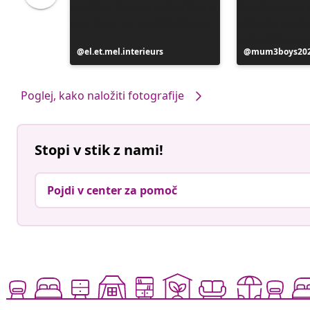
Objavo
el.et.mel.interieurs
Objavo
mum3boys20
je
je
objavil
objavil
Poglej, kako naložiti fotografije
Stopi v stik z nami!
Pojdi v center za pomoč