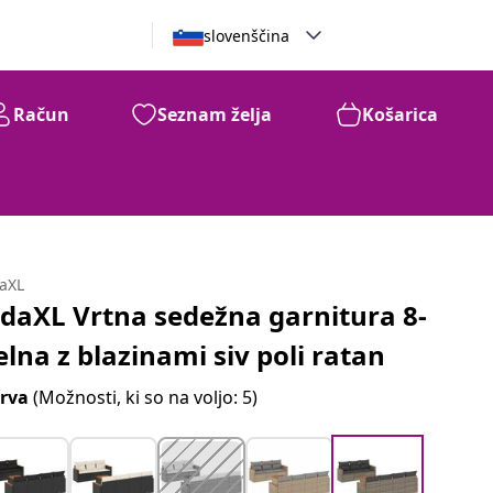
slovenščina
Račun
Seznam želja
Košarica
daXL
idaXL Vrtna sedežna garnitura 8-
elna z blazinami siv poli ratan
rva
(Možnosti, ki so na voljo: 5)