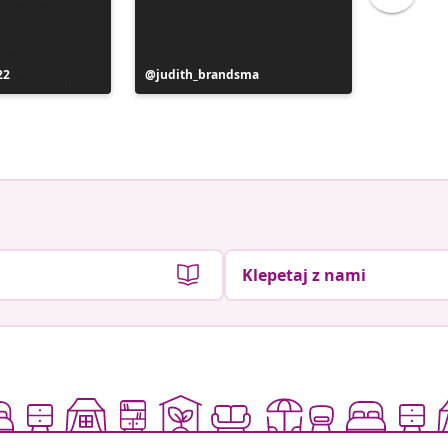
22
Objavo
judith_brandsma
Objavo
flickorn
je
je
objavil
objavil
Klepetaj z nami