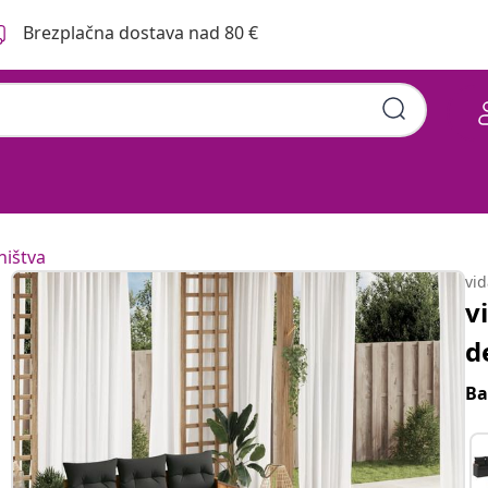
Brezplačna dostava nad 80 €
hištva
vi
v
d
Ba