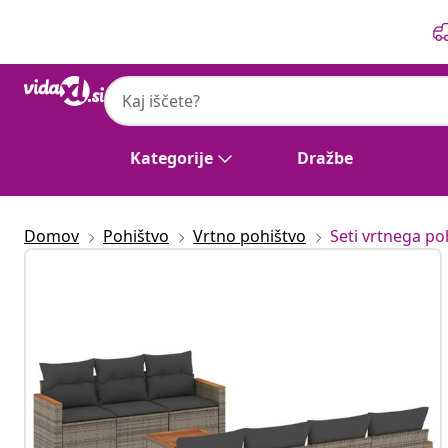
Prejšnja
Naslednja
Kategorije
Dražbe
Domov
Pohištvo
Vrtno pohištvo
Seti vrtnega po