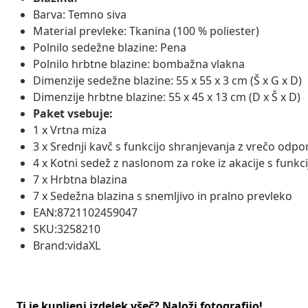
Barva: Temno siva
Material prevleke: Tkanina (100 % poliester)
Polnilo sedežne blazine: Pena
Polnilo hrbtne blazine: bombažna vlakna
Dimenzije sedežne blazine: 55 x 55 x 3 cm (Š x G x D)
Dimenzije hrbtne blazine: 55 x 45 x 13 cm (D x Š x D)
Paket vsebuje:
1 x Vrtna miza
3 x Srednji kavč s funkcijo shranjevanja z vrečo odp
4 x Kotni sedež z naslonom za roke iz akacije s funk
7 x Hrbtna blazina
7 x Sedežna blazina s snemljivo in pralno prevleko
EAN:8721102459047
SKU:3258210
Brand:vidaXL
Ti je kupljeni izdelek všeč? Naloži fotografijo!