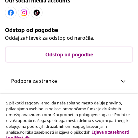
Our social media accounts
Odstop od pogodbe
Oddaj zahtevek za odstop od naročila.
Odstop od pogodbe
Podpora za stranke
Poslovanje
S piškotki zagotavljamo, da naše spletno mesto deluje pravilno,
prilagajamo vsebino in oglase, omogočamo funkcije družabnih
omrežij, analiziramo omrežni promet in prilagojene oglase. Podatke
vidaXL
o vaši uporabi našega spletnega mesta delimo s svojimi partnerji, ki
delujejo na področjih družabnih omrežij, oglaševanja in
analize.Politika zasebnosti in izjava o piškotkih
Izjava o zasebnosti
Odkrijte več