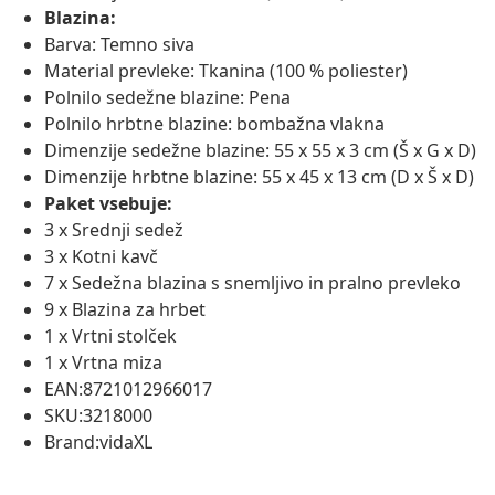
Blazina:
Barva: Temno siva
Material prevleke: Tkanina (100 % poliester)
Polnilo sedežne blazine: Pena
Polnilo hrbtne blazine: bombažna vlakna
Dimenzije sedežne blazine: 55 x 55 x 3 cm (Š x G x D)
Dimenzije hrbtne blazine: 55 x 45 x 13 cm (D x Š x D)
Paket vsebuje:
3 x Srednji sedež
3 x Kotni kavč
7 x Sedežna blazina s snemljivo in pralno prevleko
9 x Blazina za hrbet
1 x Vrtni stolček
1 x Vrtna miza
EAN:8721012966017
SKU:3218000
Brand:vidaXL