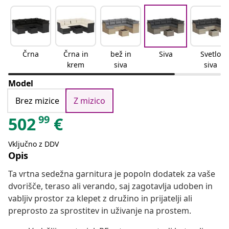
Črna
Črna in
bež in
Siva
Svetlo
krem
siva
siva
Model
Brez mizice
Z mizico
99
502
€
Vključno z DDV
Opis
Ta vrtna sedežna garnitura je popoln dodatek za vaše
dvorišče, teraso ali verando, saj zagotavlja udoben in
vabljiv prostor za klepet z družino in prijatelji ali
preprosto za sprostitev in uživanje na prostem.