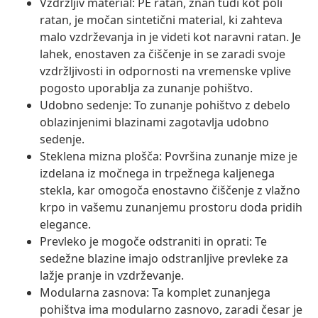
Vzdržljiv material: PE ratan, znan tudi kot poli
ratan, je močan sintetični material, ki zahteva
malo vzdrževanja in je videti kot naravni ratan. Je
lahek, enostaven za čiščenje in se zaradi svoje
vzdržljivosti in odpornosti na vremenske vplive
pogosto uporablja za zunanje pohištvo.
Udobno sedenje: To zunanje pohištvo z debelo
oblazinjenimi blazinami zagotavlja udobno
sedenje.
Steklena mizna plošča: Površina zunanje mize je
izdelana iz močnega in trpežnega kaljenega
stekla, kar omogoča enostavno čiščenje z vlažno
krpo in vašemu zunanjemu prostoru doda pridih
elegance.
Prevleko je mogoče odstraniti in oprati: Te
sedežne blazine imajo odstranljive prevleke za
lažje pranje in vzdrževanje.
Modularna zasnova: Ta komplet zunanjega
pohištva ima modularno zasnovo, zaradi česar je