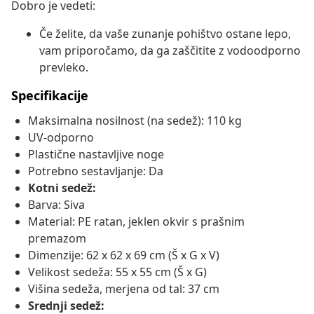
Dobro je vedeti:
Če želite, da vaše zunanje pohištvo ostane lepo,
vam priporočamo, da ga zaščitite z vodoodporno
prevleko.
Specifikacije
Maksimalna nosilnost (na sedež): 110 kg
UV-odporno
Plastične nastavljive noge
Potrebno sestavljanje: Da
Kotni sedež:
Barva: Siva
Material: PE ratan, jeklen okvir s prašnim
premazom
Dimenzije: 62 x 62 x 69 cm (Š x G x V)
Velikost sedeža: 55 x 55 cm (Š x G)
Višina sedeža, merjena od tal: 37 cm
Srednji sedež: