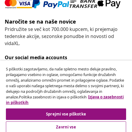
Naročite se na naše novice
Pridružite se več kot 700.000 kupcem, ki prejemajo
tedenske akcije, sezonske ponudbe in novosti od
vidaXL.
Our social media accounts
S piškotki zagotavljamo, da naše spletno mesto deluje pravilno,
prilagajamo vsebino in oglase, omogočamo funkcije družabnih
omrežij, analiziramo omrežni promet in prilagojene oglase. Podatke
Odstop od pogodbe
o vaši uporabi našega spletnega mesta delimo s svojimi partnerji, ki
delujejo na področjih družabnih omrežij, oglaševanja in
Oddaj zahtevek za odstop od naročila.
analize.Politika zasebnosti in izjava o piškotkih
Izjava o zasebnosti
in piškotkih
Odstop od pogodbe
Sprejmi vse piškotke
Zavrni vse