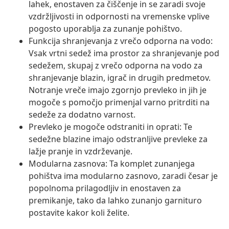
lahek, enostaven za čiščenje in se zaradi svoje
vzdržljivosti in odpornosti na vremenske vplive
pogosto uporablja za zunanje pohištvo.
Funkcija shranjevanja z vrečo odporna na vodo:
Vsak vrtni sedež ima prostor za shranjevanje pod
sedežem, skupaj z vrečo odporna na vodo za
shranjevanje blazin, igrač in drugih predmetov.
Notranje vreče imajo zgornjo prevleko in jih je
mogoče s pomočjo primenjal varno pritrditi na
sedeže za dodatno varnost.
Prevleko je mogoče odstraniti in oprati: Te
sedežne blazine imajo odstranljive prevleke za
lažje pranje in vzdrževanje.
Modularna zasnova: Ta komplet zunanjega
pohištva ima modularno zasnovo, zaradi česar je
popolnoma prilagodljiv in enostaven za
premikanje, tako da lahko zunanjo garnituro
postavite kakor koli želite.