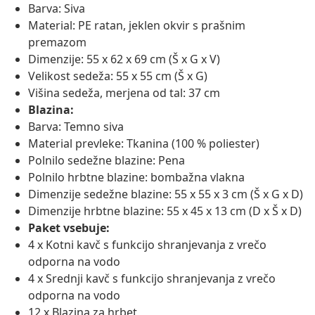
Barva: Siva
Material: PE ratan, jeklen okvir s prašnim
premazom
Dimenzije: 55 x 62 x 69 cm (Š x G x V)
Velikost sedeža: 55 x 55 cm (Š x G)
Višina sedeža, merjena od tal: 37 cm
Blazina:
Barva: Temno siva
Material prevleke: Tkanina (100 % poliester)
Polnilo sedežne blazine: Pena
Polnilo hrbtne blazine: bombažna vlakna
Dimenzije sedežne blazine: 55 x 55 x 3 cm (Š x G x D)
Dimenzije hrbtne blazine: 55 x 45 x 13 cm (D x Š x D)
Paket vsebuje:
4 x Kotni kavč s funkcijo shranjevanja z vrečo
odporna na vodo
4 x Srednji kavč s funkcijo shranjevanja z vrečo
odporna na vodo
12 x Blazina za hrbet