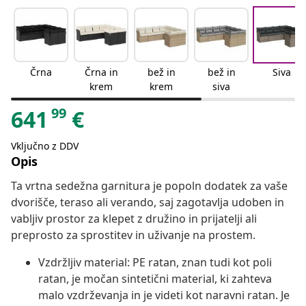
Črna
Črna in
bež in
bež in
Siva
krem
krem
siva
99
641
€
Vključno z DDV
Opis
Ta vrtna sedežna garnitura je popoln dodatek za vaše
dvorišče, teraso ali verando, saj zagotavlja udoben in
vabljiv prostor za klepet z družino in prijatelji ali
preprosto za sprostitev in uživanje na prostem.
Vzdržljiv material: PE ratan, znan tudi kot poli
ratan, je močan sintetični material, ki zahteva
malo vzdrževanja in je videti kot naravni ratan. Je