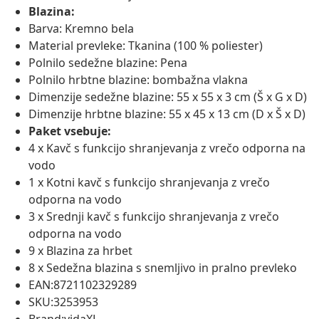
Blazina:
Barva: Kremno bela
Material prevleke: Tkanina (100 % poliester)
Polnilo sedežne blazine: Pena
Polnilo hrbtne blazine: bombažna vlakna
Dimenzije sedežne blazine: 55 x 55 x 3 cm (Š x G x D)
Dimenzije hrbtne blazine: 55 x 45 x 13 cm (D x Š x D)
Paket vsebuje:
4 x Kavč s funkcijo shranjevanja z vrečo odporna na
vodo
1 x Kotni kavč s funkcijo shranjevanja z vrečo
odporna na vodo
3 x Srednji kavč s funkcijo shranjevanja z vrečo
odporna na vodo
9 x Blazina za hrbet
8 x Sedežna blazina s snemljivo in pralno prevleko
EAN:8721102329289
SKU:3253953