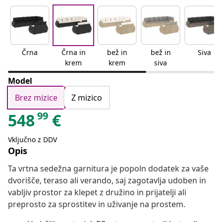
Črna
Črna in
bež in
bež in
Siva
krem
krem
siva
Model
Brez mizice
Z mizico
99
548
€
Vključno z DDV
Opis
Ta vrtna sedežna garnitura je popoln dodatek za vaše
dvorišče, teraso ali verando, saj zagotavlja udoben in
vabljiv prostor za klepet z družino in prijatelji ali
preprosto za sprostitev in uživanje na prostem.