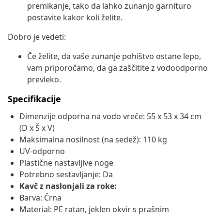
premikanje, tako da lahko zunanjo garnituro
postavite kakor koli želite.
Dobro je vedeti:
Če želite, da vaše zunanje pohištvo ostane lepo,
vam priporočamo, da ga zaščitite z vodoodporno
prevleko.
Specifikacije
Dimenzije odporna na vodo vreče: 55 x 53 x 34 cm
(D x Š x V)
Maksimalna nosilnost (na sedež): 110 kg
UV-odporno
Plastične nastavljive noge
Potrebno sestavljanje: Da
Kavč z naslonjali za roke:
Barva: Črna
Material: PE ratan, jeklen okvir s prašnim