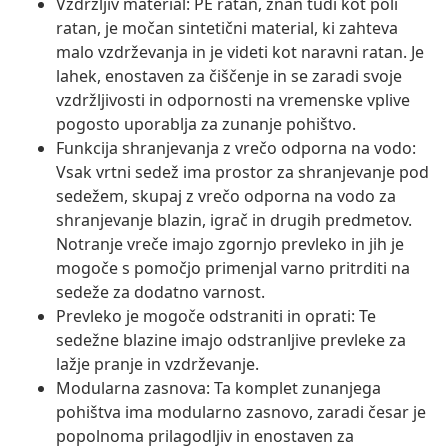
Vzdržljiv material: PE ratan, znan tudi kot poli
ratan, je močan sintetični material, ki zahteva
malo vzdrževanja in je videti kot naravni ratan. Je
lahek, enostaven za čiščenje in se zaradi svoje
vzdržljivosti in odpornosti na vremenske vplive
pogosto uporablja za zunanje pohištvo.
Funkcija shranjevanja z vrečo odporna na vodo:
Vsak vrtni sedež ima prostor za shranjevanje pod
sedežem, skupaj z vrečo odporna na vodo za
shranjevanje blazin, igrač in drugih predmetov.
Notranje vreče imajo zgornjo prevleko in jih je
mogoče s pomočjo primenjal varno pritrditi na
sedeže za dodatno varnost.
Prevleko je mogoče odstraniti in oprati: Te
sedežne blazine imajo odstranljive prevleke za
lažje pranje in vzdrževanje.
Modularna zasnova: Ta komplet zunanjega
pohištva ima modularno zasnovo, zaradi česar je
popolnoma prilagodljiv in enostaven za