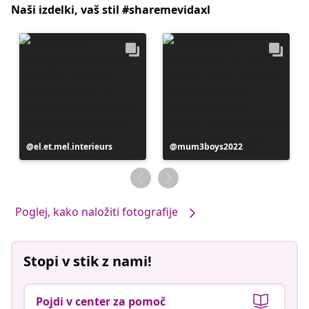
Naši izdelki, vaš stil #sharemevidaxl
Objavo
el.et.mel.interieurs
Objavo
mum3boys2022
je
je
objavil
objavil
Poglej, kako naložiti fotografije
Stopi v stik z nami!
Pojdi v center za pomoč