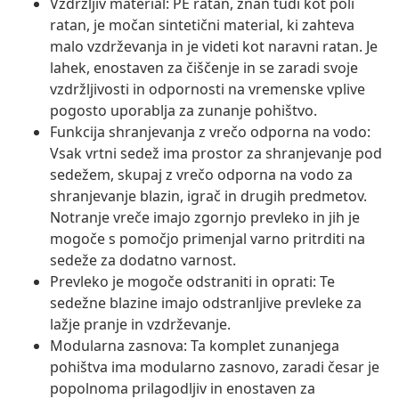
Vzdržljiv material: PE ratan, znan tudi kot poli
ratan, je močan sintetični material, ki zahteva
malo vzdrževanja in je videti kot naravni ratan. Je
lahek, enostaven za čiščenje in se zaradi svoje
vzdržljivosti in odpornosti na vremenske vplive
pogosto uporablja za zunanje pohištvo.
Funkcija shranjevanja z vrečo odporna na vodo:
Vsak vrtni sedež ima prostor za shranjevanje pod
sedežem, skupaj z vrečo odporna na vodo za
shranjevanje blazin, igrač in drugih predmetov.
Notranje vreče imajo zgornjo prevleko in jih je
mogoče s pomočjo primenjal varno pritrditi na
sedeže za dodatno varnost.
Prevleko je mogoče odstraniti in oprati: Te
sedežne blazine imajo odstranljive prevleke za
lažje pranje in vzdrževanje.
Modularna zasnova: Ta komplet zunanjega
pohištva ima modularno zasnovo, zaradi česar je
popolnoma prilagodljiv in enostaven za