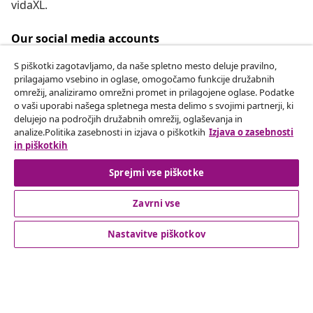
vidaXL.
Our social media accounts
S piškotki zagotavljamo, da naše spletno mesto deluje pravilno,
prilagajamo vsebino in oglase, omogočamo funkcije družabnih
omrežij, analiziramo omrežni promet in prilagojene oglase. Podatke
Odstop od pogodbe
o vaši uporabi našega spletnega mesta delimo s svojimi partnerji, ki
delujejo na področjih družabnih omrežij, oglaševanja in
Oddaj zahtevek za odstop od naročila.
analize.Politika zasebnosti in izjava o piškotkih
Izjava o zasebnosti
in piškotkih
Odstop od pogodbe
Sprejmi vse piškotke
Zavrni vse
Podpora za stranke
Nastavitve piškotkov
Poslovanje
vidaXL