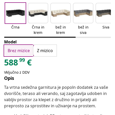
Črna
Črna in
bež in
bež in
Siva
krem
krem
siva
Model
Brez mizice
Z mizico
99
588
€
Vključno z DDV
Opis
Ta vrtna sedežna garnitura je popoln dodatek za vaše
dvorišče, teraso ali verando, saj zagotavlja udoben in
vabljiv prostor za klepet z družino in prijatelji ali
preprosto za sprostitev in uživanje na prostem.