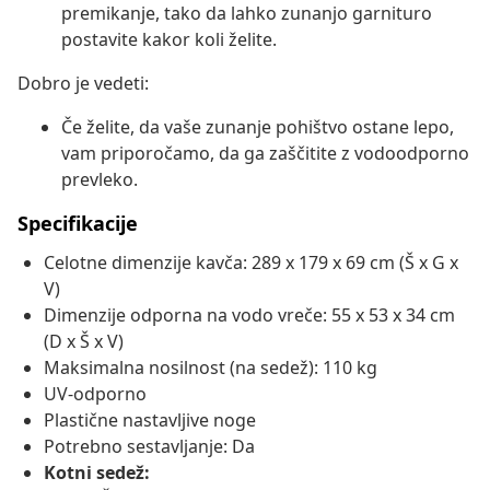
premikanje, tako da lahko zunanjo garnituro
postavite kakor koli želite.
Dobro je vedeti:
Če želite, da vaše zunanje pohištvo ostane lepo,
vam priporočamo, da ga zaščitite z vodoodporno
prevleko.
Specifikacije
Celotne dimenzije kavča: 289 x 179 x 69 cm (Š x G x
V)
Dimenzije odporna na vodo vreče: 55 x 53 x 34 cm
(D x Š x V)
Maksimalna nosilnost (na sedež): 110 kg
UV-odporno
Plastične nastavljive noge
Potrebno sestavljanje: Da
Kotni sedež: