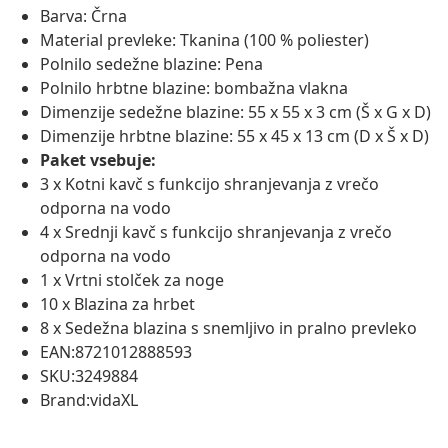
Barva: Črna
Material prevleke: Tkanina (100 % poliester)
Polnilo sedežne blazine: Pena
Polnilo hrbtne blazine: bombažna vlakna
Dimenzije sedežne blazine: 55 x 55 x 3 cm (Š x G x D)
Dimenzije hrbtne blazine: 55 x 45 x 13 cm (D x Š x D)
Paket vsebuje:
3 x Kotni kavč s funkcijo shranjevanja z vrečo
odporna na vodo
4 x Srednji kavč s funkcijo shranjevanja z vrečo
odporna na vodo
1 x Vrtni stolček za noge
10 x Blazina za hrbet
8 x Sedežna blazina s snemljivo in pralno prevleko
EAN:8721012888593
SKU:3249884
Brand:vidaXL