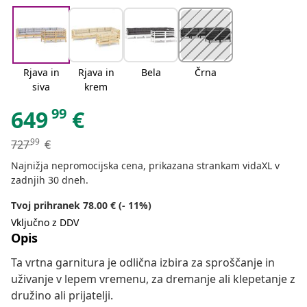
Rjava in
Rjava in
Bela
Črna
siva
krem
99
649
€
99
727
€
Najnižja nepromocijska cena, prikazana strankam vidaXL v
zadnjih 30 dneh.
Tvoj prihranek 78.00 € (- 11%)
Vključno z DDV
Opis
Ta vrtna garnitura je odlična izbira za sproščanje in
uživanje v lepem vremenu, za dremanje ali klepetanje z
družino ali prijatelji.