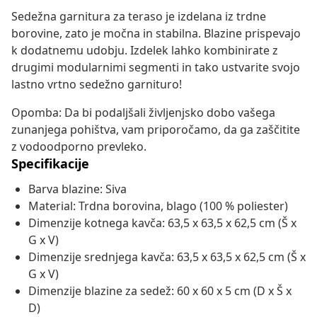
Sedežna garnitura za teraso je izdelana iz trdne
borovine, zato je močna in stabilna. Blazine prispevajo
k dodatnemu udobju. Izdelek lahko kombinirate z
drugimi modularnimi segmenti in tako ustvarite svojo
lastno vrtno sedežno garnituro!
Opomba: Da bi podaljšali življenjsko dobo vašega
zunanjega pohištva, vam priporočamo, da ga zaščitite
z vodoodporno prevleko.
Specifikacije
Barva blazine: Siva
Material: Trdna borovina, blago (100 % poliester)
Dimenzije kotnega kavča: 63,5 x 63,5 x 62,5 cm (Š x
G x V)
Dimenzije srednjega kavča: 63,5 x 63,5 x 62,5 cm (Š x
G x V)
Dimenzije blazine za sedež: 60 x 60 x 5 cm (D x Š x
D)