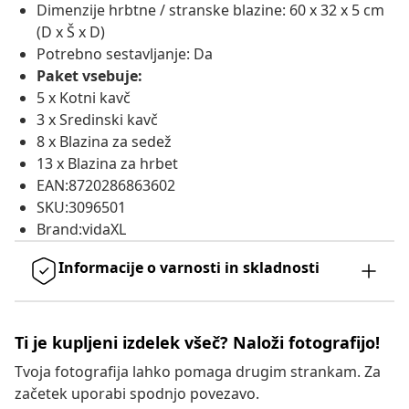
Dimenzije hrbtne / stranske blazine: 60 x 32 x 5 cm
(D x Š x D)
Potrebno sestavljanje: Da
Paket vsebuje:
5 x Kotni kavč
3 x Sredinski kavč
8 x Blazina za sedež
13 x Blazina za hrbet
EAN:8720286863602
SKU:3096501
Brand:vidaXL
Informacije o varnosti in skladnosti
Ti je kupljeni izdelek všeč? Naloži fotografijo!
Tvoja fotografija lahko pomaga drugim strankam. Za
začetek uporabi spodnjo povezavo.