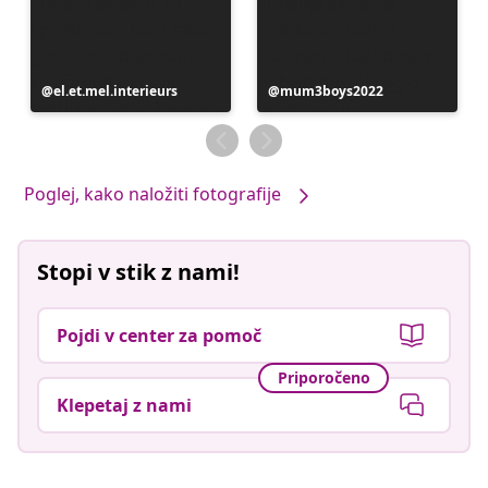
Objavo
el.et.mel.interieurs
Objavo
mum3boys2022
je
je
objavil
objavil
Poglej, kako naložiti fotografije
Stopi v stik z nami!
Pojdi v center za pomoč
Priporočeno
Klepetaj z nami