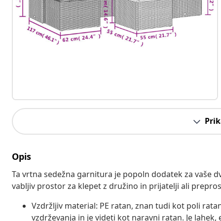
Prik
Opis
Ta vrtna sedežna garnitura je popoln dodatek za vaše dvo
vabljiv prostor za klepet z družino in prijatelji ali prepr
Vzdržljiv material: PE ratan, znan tudi kot poli rata
vzdrževanja in je videti kot naravni ratan. Je lahek, 