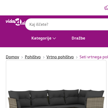
Prejšnja
Naslednja
vidaXL
vidaXL Vrtna sedežna garnitura 7-delna z 
Kategorije
Dražbe
Domov
Pohištvo
Vrtno pohištvo
Seti vrtnega po