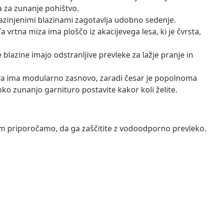
 za zunanje pohištvo.
azinjenimi blazinami zagotavlja udobno sedenje.
a vrtna miza ima ploščo iz akacijevega lesa, ki je čvrsta,
 blazine imajo odstranljive prevleke za lažje pranje in
a ima modularno zasnovo, zaradi česar je popolnoma
hko zunanjo garnituro postavite kakor koli želite.
vam priporočamo, da ga zaščitite z vodoodporno prevleko.