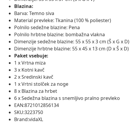
Blazina:
Barva: Temno siva
Material prevleke: Tkanina (100 % poliester)
Polnilo sedežne blazine: Pena
Polnilo hrbtne blazine: bombažna vlakna
Dimenzije sedežne blazine: 55 x 55 x 3 cm (Š x G x D)
Dimenzije hrbtne blazine: 55 x 45 x 13 cm (D x Š x D)
Paket vsebuje:
1 x Vrtna miza
3 x Kotni kavč
2 x Sredinski kavč
1 x Vrtni stolček za noge
8 x Blazina za hrbet
6 x Sedežna blazina s snemljivo pralno prevleko
EAN:8721012856134
SKU:3223750
Brand:vidaXL