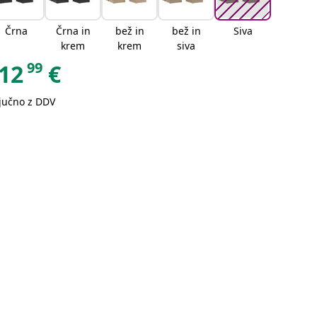
Črna
Črna in
bež in
bež in
Siva
krem
krem
siva
99
12
€
ljučno z DDV