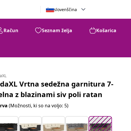
slovenščina
Račun
Seznam želja
Košarica
99
512
€
daXL
idaXL Vrtna sedežna garnitura 7-
elna z blazinami siv poli ratan
rva
(Možnosti, ki so na voljo: 5)