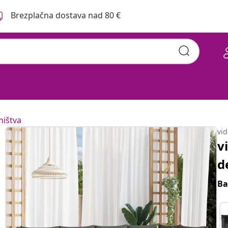
Brezplačna dostava nad 80 €
blazinami siv poli ratan
hištva
vi
v
d
Ba