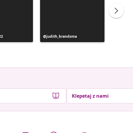
22
Objavo
judith_brandsma
Objavo
flickorn
je
je
objavil
objavil
Klepetaj z nami