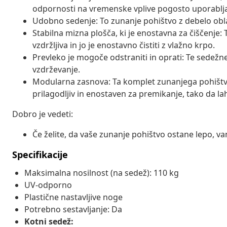
odpornosti na vremenske vplive pogosto uporablja
Udobno sedenje: To zunanje pohištvo z debelo obl
Stabilna mizna plošča, ki je enostavna za čiščenje: T
vzdržljiva in jo je enostavno čistiti z vlažno krpo.
Prevleko je mogoče odstraniti in oprati: Te sedežne
vzdrževanje.
Modularna zasnova: Ta komplet zunanjega pohištv
prilagodljiv in enostaven za premikanje, tako da la
Dobro je vedeti:
Če želite, da vaše zunanje pohištvo ostane lepo, 
Specifikacije
Maksimalna nosilnost (na sedež): 110 kg
UV-odporno
Plastične nastavljive noge
Potrebno sestavljanje: Da
Kotni sedež: