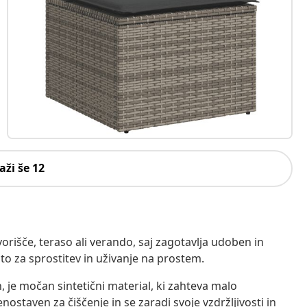
aži še 12
rišče, teraso ali verando, saj zagotavlja udoben in
osto za sprostitev in uživanje na prostem.
n, je močan sintetični material, ki zahteva malo
enostaven za čiščenje in se zaradi svoje vzdržljivosti in