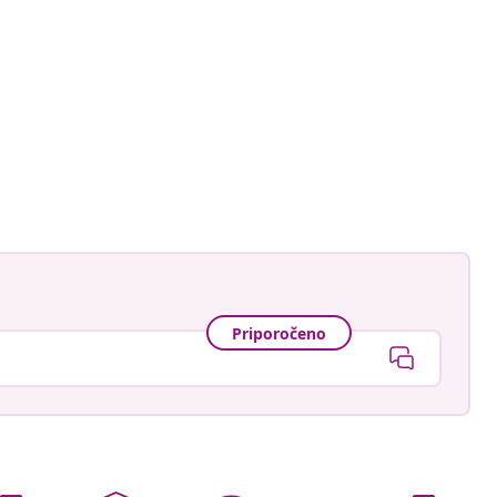
astradgard
Priporočeno