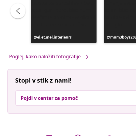
Objavo
el.et.mel.interieurs
Objavo
mum3boys20
je
je
objavil
objavil
Poglej, kako naložiti fotografije
Stopi v stik z nami!
Pojdi v center za pomoč