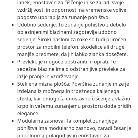
lahek, enostaven za čiščenje in se zaradi svoje
vzdržljivosti in odpornosti na vremenske vplive
pogosto uporablja za zunanje pohištvo.
Udobno sedenje: To zunanje pohištvo z debelo
oblazinjenimi blazinami zagotavlja udobno
sedenje. Široki nasloni za roke so tudi priročen
prostor za mobilni telefon, skodelice ali druge
manjše predmete, da jih lahko zlahka dosežete.
Prevleko je mogoče odstraniti in oprati: Te
sedežne blazine imajo odstranljive prevleke za
lažje pranje in vzdrževanje.
Steklena mizna plošča: Površina zunanje mize je
izdelana iz močnega in trpežnega kaljenega
stekla, kar omogoča enostavno čiščenje z vlažno
krpo in vašemu zunanjemu prostoru doda pridih
elegance.
Modularna zasnova: Ta komplet zunanjega
pohištva ima modularno zasnovo, zaradi česar je
popolnoma prilagodljiv in enostaven za