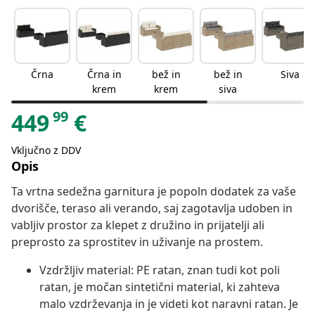
Črna
Črna in
bež in
bež in
Siva
krem
krem
siva
99
449
€
Vključno z DDV
Opis
Ta vrtna sedežna garnitura je popoln dodatek za vaše
dvorišče, teraso ali verando, saj zagotavlja udoben in
vabljiv prostor za klepet z družino in prijatelji ali
preprosto za sprostitev in uživanje na prostem.
Vzdržljiv material: PE ratan, znan tudi kot poli
ratan, je močan sintetični material, ki zahteva
malo vzdrževanja in je videti kot naravni ratan. Je