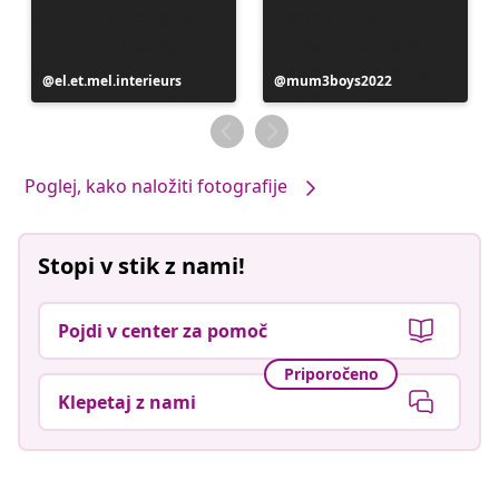
Objavo
el.et.mel.interieurs
Objavo
mum3boys2022
je
je
objavil
objavil
Poglej, kako naložiti fotografije
Stopi v stik z nami!
Pojdi v center za pomoč
Priporočeno
Klepetaj z nami