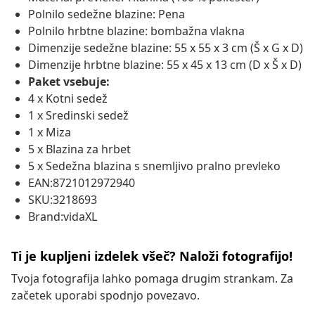
Polnilo sedežne blazine: Pena
Polnilo hrbtne blazine: bombažna vlakna
Dimenzije sedežne blazine: 55 x 55 x 3 cm (Š x G x D)
Dimenzije hrbtne blazine: 55 x 45 x 13 cm (D x Š x D)
Paket vsebuje:
4 x Kotni sedež
1 x Sredinski sedež
1 x Miza
5 x Blazina za hrbet
5 x Sedežna blazina s snemljivo pralno prevleko
EAN:8721012972940
SKU:3218693
Brand:vidaXL
Ti je kupljeni izdelek všeč? Naloži fotografijo!
Tvoja fotografija lahko pomaga drugim strankam. Za
začetek uporabi spodnjo povezavo.