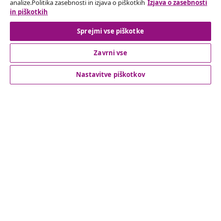
analize.Politika zasebnosti in izjava o piškotkih
Izjava o zasebnosti
in piškotkih
Odstop od pogodbe
Sprejmi vse piškotke
Zavrni vse
Podpora za stranke
Nastavitve piškotkov
Poslovanje
vidaXL
Odkrijte več