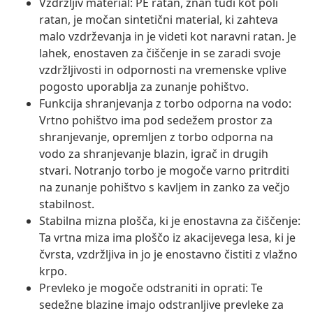
Vzdržljiv material: PE ratan, znan tudi kot poli
ratan, je močan sintetični material, ki zahteva
malo vzdrževanja in je videti kot naravni ratan. Je
lahek, enostaven za čiščenje in se zaradi svoje
vzdržljivosti in odpornosti na vremenske vplive
pogosto uporablja za zunanje pohištvo.
Funkcija shranjevanja z torbo odporna na vodo:
Vrtno pohištvo ima pod sedežem prostor za
shranjevanje, opremljen z torbo odporna na
vodo za shranjevanje blazin, igrač in drugih
stvari. Notranjo torbo je mogoče varno pritrditi
na zunanje pohištvo s kavljem in zanko za večjo
stabilnost.
Stabilna mizna plošča, ki je enostavna za čiščenje:
Ta vrtna miza ima ploščo iz akacijevega lesa, ki je
čvrsta, vzdržljiva in jo je enostavno čistiti z vlažno
krpo.
Prevleko je mogoče odstraniti in oprati: Te
sedežne blazine imajo odstranljive prevleke za