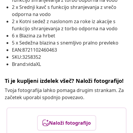
funkcijo shranjevanja z torbo odporna na vodo
2 x Srednji kavč s funkcijo shranjevanja z vrečo
odporna na vodo
2 x Kotni sedež z naslonom za roke iz akacije s
funkcijo shranjevanja z torbo odporna na vodo
6 x Blazina za hrbet
5 x Sedežna blazina s snemljivo pralno prevleko
EAN:8721102460463
SKU:3258352
Brand:vidaXL
Ti je kupljeni izdelek všeč? Naloži fotografijo!
Tvoja fotografija lahko pomaga drugim strankam. Za
začetek uporabi spodnjo povezavo.
Naloži fotografijo