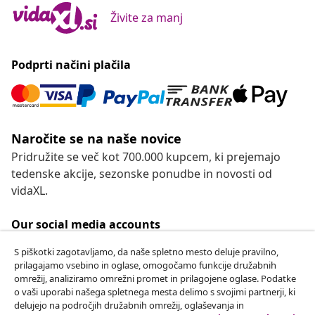
Živite za manj
Podprti načini plačila
Naročite se na naše novice
Pridružite se več kot 700.000 kupcem, ki prejemajo
tedenske akcije, sezonske ponudbe in novosti od
vidaXL.
Our social media accounts
S piškotki zagotavljamo, da naše spletno mesto deluje pravilno,
prilagajamo vsebino in oglase, omogočamo funkcije družabnih
omrežij, analiziramo omrežni promet in prilagojene oglase. Podatke
Odstop od pogodbe
o vaši uporabi našega spletnega mesta delimo s svojimi partnerji, ki
delujejo na področjih družabnih omrežij, oglaševanja in
Oddaj zahtevek za odstop od naročila.