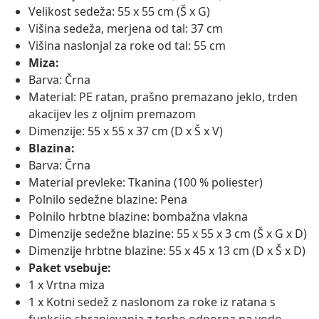
Velikost sedeža: 55 x 55 cm (Š x G)
Višina sedeža, merjena od tal: 37 cm
Višina naslonjal za roke od tal: 55 cm
Miza:
Barva: Črna
Material: PE ratan, prašno premazano jeklo, trden
akacijev les z oljnim premazom
Dimenzije: 55 x 55 x 37 cm (D x Š x V)
Blazina:
Barva: Črna
Material prevleke: Tkanina (100 % poliester)
Polnilo sedežne blazine: Pena
Polnilo hrbtne blazine: bombažna vlakna
Dimenzije sedežne blazine: 55 x 55 x 3 cm (Š x G x D)
Dimenzije hrbtne blazine: 55 x 45 x 13 cm (D x Š x D)
Paket vsebuje:
1 x Vrtna miza
1 x Kotni sedež z naslonom za roke iz ratana s