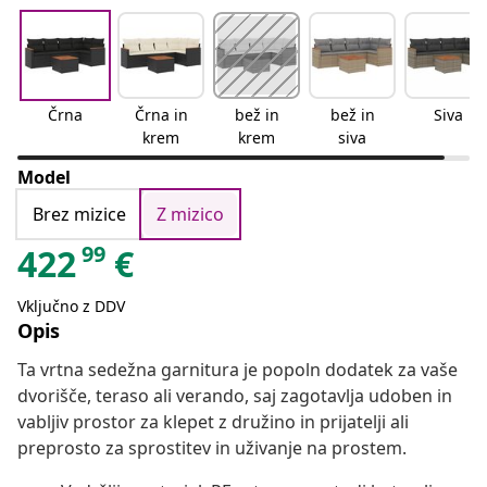
Črna
Črna in
bež in
bež in
Siva
krem
krem
siva
Model
Brez mizice
Z mizico
99
422
€
Vključno z DDV
Opis
Ta vrtna sedežna garnitura je popoln dodatek za vaše
dvorišče, teraso ali verando, saj zagotavlja udoben in
vabljiv prostor za klepet z družino in prijatelji ali
preprosto za sprostitev in uživanje na prostem.