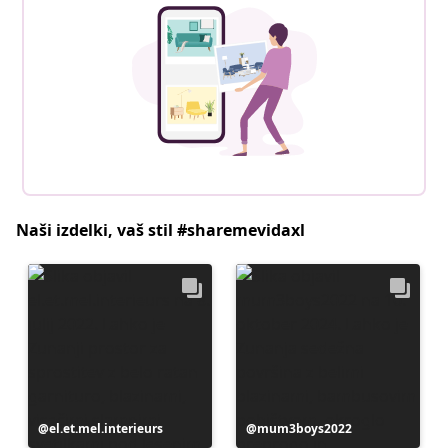
Naši izdelki, vaš stil #sharemevidaxl
Objavo
el.et.mel.interieurs
Objavo
mum3boys2022
je
je