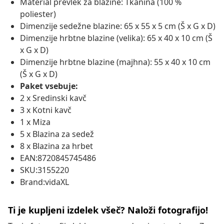
Material prevlek za blazine: Tkanina (100 %
poliester)
Dimenzije sedežne blazine: 65 x 55 x 5 cm (Š x G x D)
Dimenzije hrbtne blazine (velika): 65 x 40 x 10 cm (Š
x G x D)
Dimenzije hrbtne blazine (majhna): 55 x 40 x 10 cm
(Š x G x D)
Paket vsebuje:
2 x Sredinski kavč
3 x Kotni kavč
1 x Miza
5 x Blazina za sedež
8 x Blazina za hrbet
EAN:8720845745486
SKU:3155220
Brand:vidaXL
Ti je kupljeni izdelek všeč? Naloži fotografijo!