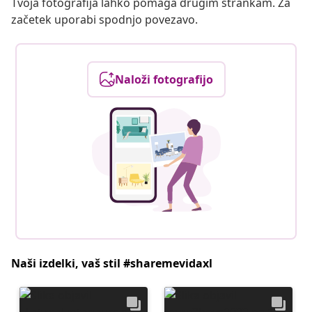
Tvoja fotografija lahko pomaga drugim strankam. Za
začetek uporabi spodnjo povezavo.
Naloži fotografijo
Naši izdelki, vaš stil #sharemevidaxl