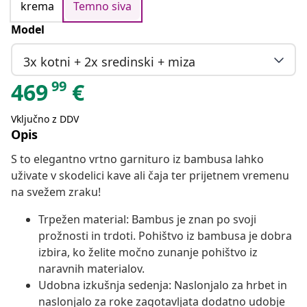
krema
Temno siva
Model
3x kotni + 2x sredinski + miza
99
469
€
Vključno z DDV
Opis
S to elegantno vrtno garnituro iz bambusa lahko
uživate v skodelici kave ali čaja ter prijetnem vremenu
na svežem zraku!
Trpežen material: Bambus je znan po svoji
prožnosti in trdoti. Pohištvo iz bambusa je dobra
izbira, ko želite močno zunanje pohištvo iz
naravnih materialov.
Udobna izkušnja sedenja: Naslonjalo za hrbet in
naslonjalo za roke zagotavljata dodatno udobje