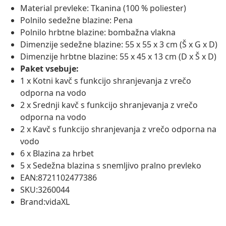
Material prevleke: Tkanina (100 % poliester)
Polnilo sedežne blazine: Pena
Polnilo hrbtne blazine: bombažna vlakna
Dimenzije sedežne blazine: 55 x 55 x 3 cm (Š x G x D)
Dimenzije hrbtne blazine: 55 x 45 x 13 cm (D x Š x D)
Paket vsebuje:
1 x Kotni kavč s funkcijo shranjevanja z vrečo
odporna na vodo
2 x Srednji kavč s funkcijo shranjevanja z vrečo
odporna na vodo
2 x Kavč s funkcijo shranjevanja z vrečo odporna na
vodo
6 x Blazina za hrbet
5 x Sedežna blazina s snemljivo pralno prevleko
EAN:8721102477386
SKU:3260044
Brand:vidaXL