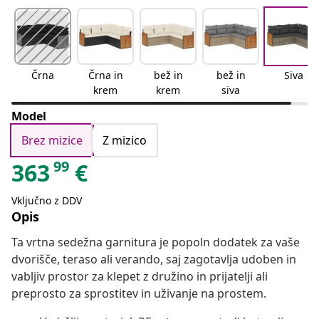
Črna
Črna in
bež in
bež in
Siva
krem
krem
siva
Model
Brez mizice
Z mizico
99
363
€
Vključno z DDV
Opis
Ta vrtna sedežna garnitura je popoln dodatek za vaše
dvorišče, teraso ali verando, saj zagotavlja udoben in
vabljiv prostor za klepet z družino in prijatelji ali
preprosto za sprostitev in uživanje na prostem.