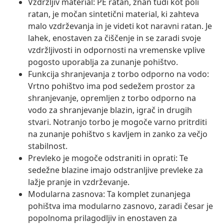
Vzdržljiv material: PE ratan, znan tudi kot poli
ratan, je močan sintetični material, ki zahteva
malo vzdrževanja in je videti kot naravni ratan. Je
lahek, enostaven za čiščenje in se zaradi svoje
vzdržljivosti in odpornosti na vremenske vplive
pogosto uporablja za zunanje pohištvo.
Funkcija shranjevanja z torbo odporno na vodo:
Vrtno pohištvo ima pod sedežem prostor za
shranjevanje, opremljen z torbo odporno na
vodo za shranjevanje blazin, igrač in drugih
stvari. Notranjo torbo je mogoče varno pritrditi
na zunanje pohištvo s kavljem in zanko za večjo
stabilnost.
Prevleko je mogoče odstraniti in oprati: Te
sedežne blazine imajo odstranljive prevleke za
lažje pranje in vzdrževanje.
Modularna zasnova: Ta komplet zunanjega
pohištva ima modularno zasnovo, zaradi česar je
popolnoma prilagodljiv in enostaven za