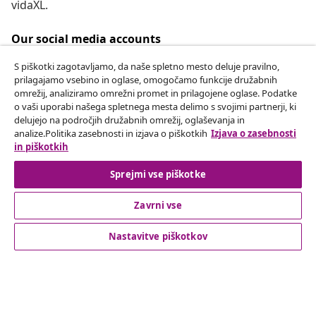
vidaXL.
Our social media accounts
S piškotki zagotavljamo, da naše spletno mesto deluje pravilno,
prilagajamo vsebino in oglase, omogočamo funkcije družabnih
omrežij, analiziramo omrežni promet in prilagojene oglase. Podatke
Odstop od pogodbe
o vaši uporabi našega spletnega mesta delimo s svojimi partnerji, ki
delujejo na področjih družabnih omrežij, oglaševanja in
Oddaj zahtevek za odstop od naročila.
analize.Politika zasebnosti in izjava o piškotkih
Izjava o zasebnosti
in piškotkih
Odstop od pogodbe
Sprejmi vse piškotke
Zavrni vse
Podpora za stranke
Nastavitve piškotkov
Poslovanje
vidaXL