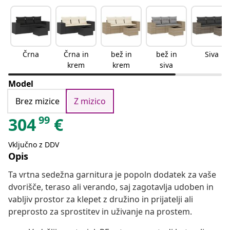
Črna
Črna in
bež in
bež in
Siva
krem
krem
siva
Model
Brez mizice
Z mizico
99
304
€
Vključno z DDV
Opis
Ta vrtna sedežna garnitura je popoln dodatek za vaše
dvorišče, teraso ali verando, saj zagotavlja udoben in
vabljiv prostor za klepet z družino in prijatelji ali
preprosto za sprostitev in uživanje na prostem.