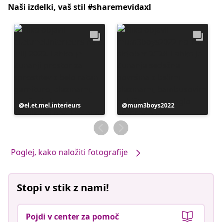
Naši izdelki, vaš stil #sharemevidaxl
Objavo
el.et.mel.interieurs
Objavo
mum3boys2022
je
je
objavil
objavil
Poglej, kako naložiti fotografije
Stopi v stik z nami!
Pojdi v center za pomoč