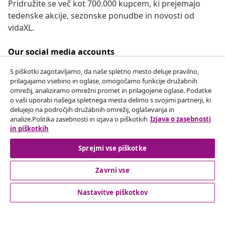
Pridružite se več kot 700.000 kupcem, ki prejemajo
tedenske akcije, sezonske ponudbe in novosti od
vidaXL.
Our social media accounts
S piškotki zagotavljamo, da naše spletno mesto deluje pravilno,
prilagajamo vsebino in oglase, omogočamo funkcije družabnih
omrežij, analiziramo omrežni promet in prilagojene oglase. Podatke
Odstop od pogodbe
o vaši uporabi našega spletnega mesta delimo s svojimi partnerji, ki
delujejo na področjih družabnih omrežij, oglaševanja in
Oddaj zahtevek za odstop od naročila.
analize.Politika zasebnosti in izjava o piškotkih
Izjava o zasebnosti
in piškotkih
Odstop od pogodbe
Sprejmi vse piškotke
Zavrni vse
Podpora za stranke
Nastavitve piškotkov
Poslovanje