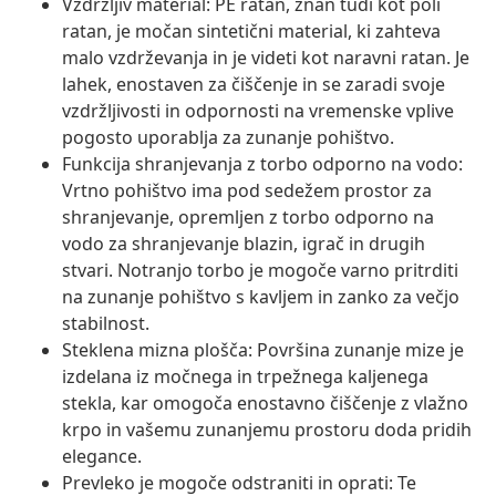
Vzdržljiv material: PE ratan, znan tudi kot poli
ratan, je močan sintetični material, ki zahteva
malo vzdrževanja in je videti kot naravni ratan. Je
lahek, enostaven za čiščenje in se zaradi svoje
vzdržljivosti in odpornosti na vremenske vplive
pogosto uporablja za zunanje pohištvo.
Funkcija shranjevanja z torbo odporno na vodo:
Vrtno pohištvo ima pod sedežem prostor za
shranjevanje, opremljen z torbo odporno na
vodo za shranjevanje blazin, igrač in drugih
stvari. Notranjo torbo je mogoče varno pritrditi
na zunanje pohištvo s kavljem in zanko za večjo
stabilnost.
Steklena mizna plošča: Površina zunanje mize je
izdelana iz močnega in trpežnega kaljenega
stekla, kar omogoča enostavno čiščenje z vlažno
krpo in vašemu zunanjemu prostoru doda pridih
elegance.
Prevleko je mogoče odstraniti in oprati: Te