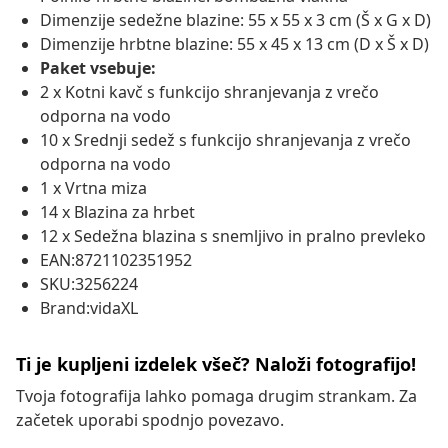
Dimenzije sedežne blazine: 55 x 55 x 3 cm (Š x G x D)
Dimenzije hrbtne blazine: 55 x 45 x 13 cm (D x Š x D)
Paket vsebuje:
2 x Kotni kavč s funkcijo shranjevanja z vrečo
odporna na vodo
10 x Srednji sedež s funkcijo shranjevanja z vrečo
odporna na vodo
1 x Vrtna miza
14 x Blazina za hrbet
12 x Sedežna blazina s snemljivo in pralno prevleko
EAN:8721102351952
SKU:3256224
Brand:vidaXL
Ti je kupljeni izdelek všeč? Naloži fotografijo!
Tvoja fotografija lahko pomaga drugim strankam. Za
začetek uporabi spodnjo povezavo.