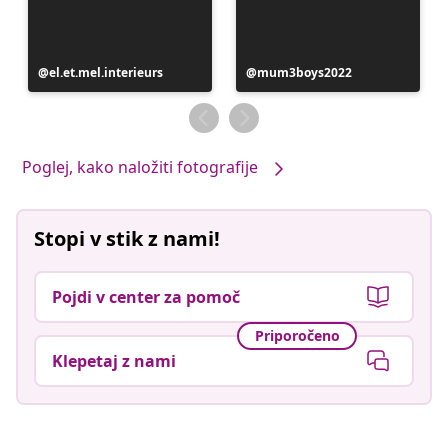
Objavo
el.et.mel.interieurs
Objavo
mum3boys2022
je
je
objavil
objavil
Poglej, kako naložiti fotografije
Stopi v stik z nami!
Pojdi v center za pomoč
Priporočeno
Klepetaj z nami