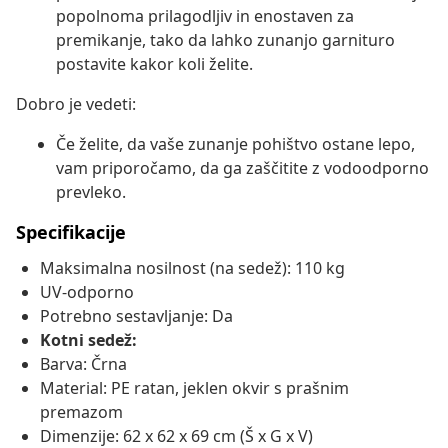
popolnoma prilagodljiv in enostaven za
premikanje, tako da lahko zunanjo garnituro
postavite kakor koli želite.
Dobro je vedeti:
Če želite, da vaše zunanje pohištvo ostane lepo,
vam priporočamo, da ga zaščitite z vodoodporno
prevleko.
Specifikacije
Maksimalna nosilnost (na sedež): 110 kg
UV-odporno
Potrebno sestavljanje: Da
Kotni sedež:
Barva: Črna
Material: PE ratan, jeklen okvir s prašnim
premazom
Dimenzije: 62 x 62 x 69 cm (Š x G x V)