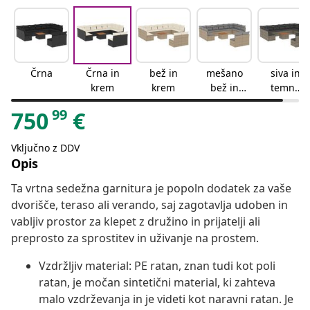
Črna
Črna in
bež in
mešano
siva in
krem
krem
bež in
temno
svetlo
siva
99
750
€
siva
Vključno z DDV
Opis
Ta vrtna sedežna garnitura je popoln dodatek za vaše
dvorišče, teraso ali verando, saj zagotavlja udoben in
vabljiv prostor za klepet z družino in prijatelji ali
preprosto za sprostitev in uživanje na prostem.
Vzdržljiv material: PE ratan, znan tudi kot poli
ratan, je močan sintetični material, ki zahteva
malo vzdrževanja in je videti kot naravni ratan. Je