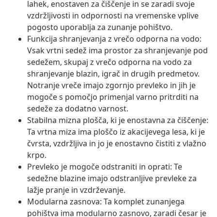
lahek, enostaven za čiščenje in se zaradi svoje
vzdržljivosti in odpornosti na vremenske vplive
pogosto uporablja za zunanje pohištvo.
Funkcija shranjevanja z vrečo odporna na vodo:
Vsak vrtni sedež ima prostor za shranjevanje pod
sedežem, skupaj z vrečo odporna na vodo za
shranjevanje blazin, igrač in drugih predmetov.
Notranje vreče imajo zgornjo prevleko in jih je
mogoče s pomočjo primenjal varno pritrditi na
sedeže za dodatno varnost.
Stabilna mizna plošča, ki je enostavna za čiščenje:
Ta vrtna miza ima ploščo iz akacijevega lesa, ki je
čvrsta, vzdržljiva in jo je enostavno čistiti z vlažno
krpo.
Prevleko je mogoče odstraniti in oprati: Te
sedežne blazine imajo odstranljive prevleke za
lažje pranje in vzdrževanje.
Modularna zasnova: Ta komplet zunanjega
pohištva ima modularno zasnovo, zaradi česar je