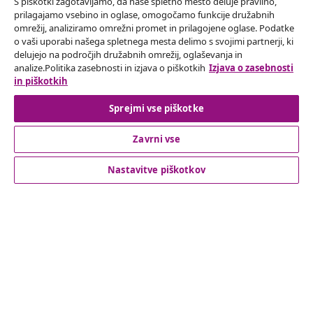
S piškotki zagotavljamo, da naše spletno mesto deluje pravilno,
prilagajamo vsebino in oglase, omogočamo funkcije družabnih
omrežij, analiziramo omrežni promet in prilagojene oglase. Podatke
Odstop od pogodbe
o vaši uporabi našega spletnega mesta delimo s svojimi partnerji, ki
delujejo na področjih družabnih omrežij, oglaševanja in
Oddaj zahtevek za odstop od naročila.
analize.Politika zasebnosti in izjava o piškotkih
Izjava o zasebnosti
in piškotkih
Odstop od pogodbe
Sprejmi vse piškotke
Zavrni vse
Podpora za stranke
Nastavitve piškotkov
Poslovanje
vidaXL
Odkrijte več