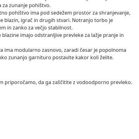
 za zunanje pohištvo.
rtno pohištvo ima pod sedežem prostor za shranjevanje,
blazin, igrač in drugih stvari. Notranjo torbo je
em in zanko za večjo stabilnost.
 blazine imajo odstranljive prevleke za lažje pranje in
a ima modularno zasnovo, zaradi česar je popolnoma
hko zunanjo garnituro postavite kakor koli želite.
vam priporočamo, da ga zaščitite z vodoodporno prevleko.