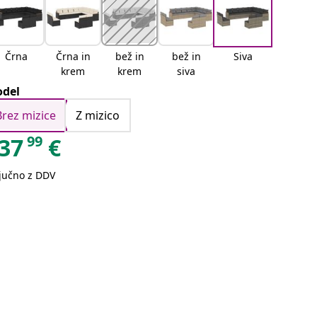
Črna
Črna in
bež in
bež in
Siva
krem
krem
siva
del
Brez mizice
Z mizico
99
37
€
ljučno z DDV