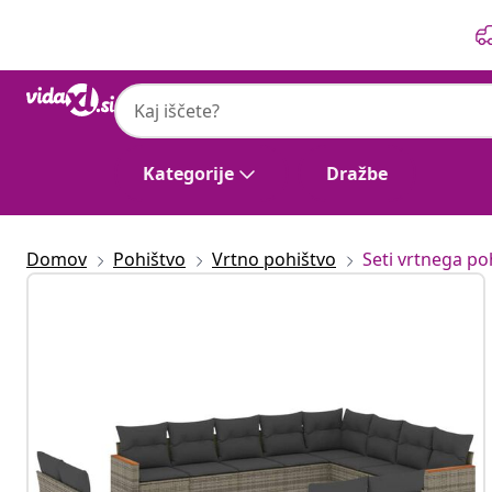
Prejšnja
Naslednja
Kategorije
Dražbe
Domov
Pohištvo
Vrtno pohištvo
Seti vrtnega po