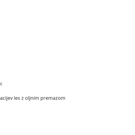
:
kacijev les z oljnim premazom