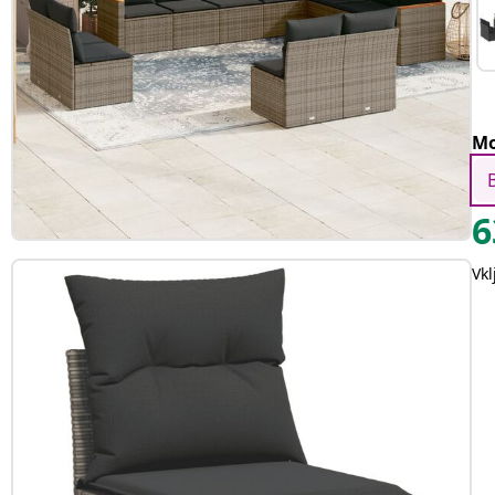
Mo
6
Vk