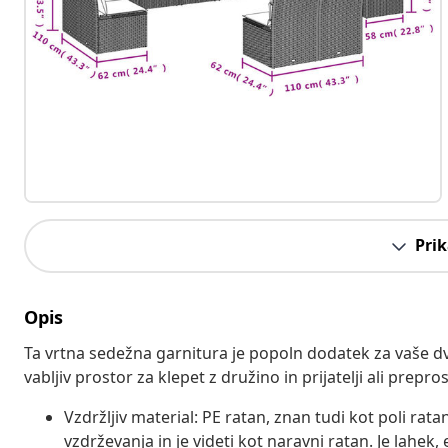
Prik
Opis
Ta vrtna sedežna garnitura je popoln dodatek za vaše dvo
vabljiv prostor za klepet z družino in prijatelji ali prepr
Vzdržljiv material: PE ratan, znan tudi kot poli rata
vzdrževanja in je videti kot naravni ratan. Je lahek, 