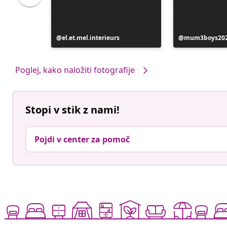
Objavo
el.et.mel.interieurs
Objavo
mum3boys20
je
je
objavil
objavil
Poglej, kako naložiti fotografije
Stopi v stik z nami!
Pojdi v center za pomoč