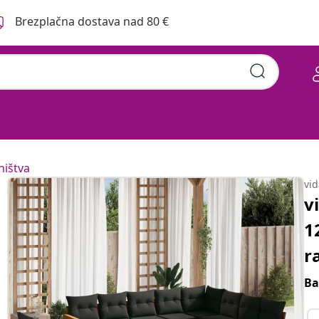
Brezplačna dostava nad 80 €
hištva
vi
v
1
r
Ba