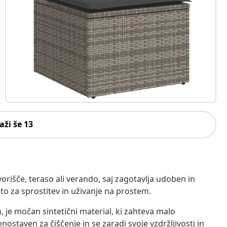
aži še 13
rišče, teraso ali verando, saj zagotavlja udoben in
osto za sprostitev in uživanje na prostem.
n, je močan sintetični material, ki zahteva malo
enostaven za čiščenje in se zaradi svoje vzdržljivosti in