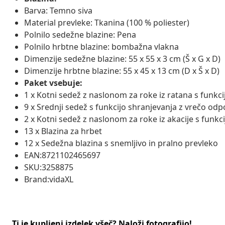
Barva: Temno siva
Material prevleke: Tkanina (100 % poliester)
Polnilo sedežne blazine: Pena
Polnilo hrbtne blazine: bombažna vlakna
Dimenzije sedežne blazine: 55 x 55 x 3 cm (Š x G x D)
Dimenzije hrbtne blazine: 55 x 45 x 13 cm (D x Š x D)
Paket vsebuje:
1 x Kotni sedež z naslonom za roke iz ratana s funkc
9 x Srednji sedež s funkcijo shranjevanja z vrečo od
2 x Kotni sedež z naslonom za roke iz akacije s funk
13 x Blazina za hrbet
12 x Sedežna blazina s snemljivo in pralno prevleko
EAN:8721102465697
SKU:3258875
Brand:vidaXL
Ti je kupljeni izdelek všeč? Naloži fotografijo!