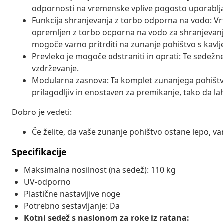
odpornosti na vremenske vplive pogosto uporablja
Funkcija shranjevanja z torbo odporna na vodo: V
opremljen z torbo odporna na vodo za shranjevanje 
mogoče varno pritrditi na zunanje pohištvo s kavlj
Prevleko je mogoče odstraniti in oprati: Te sedežne
vzdrževanje.
Modularna zasnova: Ta komplet zunanjega pohištv
prilagodljiv in enostaven za premikanje, tako da la
Dobro je vedeti:
Če želite, da vaše zunanje pohištvo ostane lepo, 
Specifikacije
Maksimalna nosilnost (na sedež): 110 kg
UV-odporno
Plastične nastavljive noge
Potrebno sestavljanje: Da
Kotni sedež s naslonom za roke iz ratana: