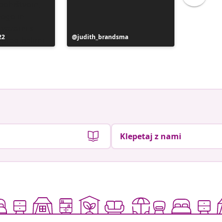
22
Objavo
judith_brandsma
Objavo
flickorn
je
je
objavil
objavil
Klepetaj z nami