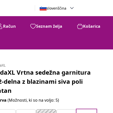
slovenščina
Račun
Seznam želja
Košarica
daXL
idaXL Vrtna sedežna garnitura
2-delna z blazinami siva poli
atan
rva
(Možnosti, ki so na voljo: 5)