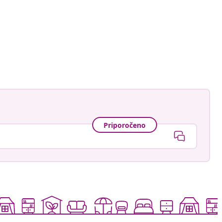
astradgard
Priporočeno