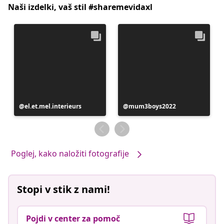
Naši izdelki, vaš stil #sharemevidaxl
Objavo
el.et.mel.interieurs
Objavo
mum3boys2022
je
je
objavil
objavil
Poglej, kako naložiti fotografije
Stopi v stik z nami!
Pojdi v center za pomoč