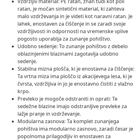
Vzdržljiv material: PE ratan, znan tudi kot poli
ratan, je močan sintetični material, ki zahteva
malo vzdrževanja in je videti kot naravni ratan. Je
lahek, enostaven za čiščenje in se zaradi svoje
vzdržljivosti in odpornosti na vremenske vplive
pogosto uporablja za zunanje pohištvo.
Udobno sedenje: To zunanje pohištvo z debelo
oblazinjenimi blazinami zagotavlja udobno
sedenje.
Stabilna mizna plošča, ki je enostavna za čiščenje:
Ta vrtna miza ima ploščo iz akacijevega lesa, ki je
čvrsta, vzdržljiva in jo je enostavno čistiti z vlažno
krpo.
Prevleko je mogoče odstraniti in oprati: Te
sedežne blazine imajo odstranljive prevleke za
lažje pranje in vzdrževanje.
Modularna zasnova: Ta komplet zunanjega
pohištva ima modularno zasnovo, zaradi česar je
popolnoma prilagodljiv in enostaven za