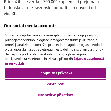
Pridružite se več kot 700.000 kupcem, ki prejemajo
tedenske akcije, sezonske ponudbe in novosti od
vidaXL.
Our social media accounts
S piškotki zagotavljamo, da naše spletno mesto deluje pravilno,
prilagajamo vsebino in oglase, omogočamo funkcije družabnih
omrežij, analiziramo omrežni promet in prilagojene oglase. Podatke
Odstop od pogodbe
o vaši uporabi našega spletnega mesta delimo s svojimi partnerji, ki
delujejo na področjih družabnih omrežij, oglaševanja in
Oddaj zahtevek za odstop od naročila.
analize.Politika zasebnosti in izjava o piškotkih
Izjava o zasebnosti
in piškotkih
Odstop od pogodbe
Sprejmi vse piškotke
Zavrni vse
Podpora za stranke
Nastavitve piškotkov
Poslovanje