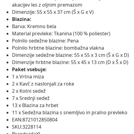
akacijev les z oljnim premazom
Dimenzije: 55 x 55 x 37 cm (Š x G x V)
Blazina:
Barva: Kremno bela
Material prevleke: Tkanina (100 % poliester)
Polnilo sedežne blazine: Pena
Polnilo hrbtne blazine: bombažna vlakna
Dimenzije sedežne blazine: 55 x 55 x 3 cm (Š x G x D)
Dimenzije hrbtne blazine: 55 x 45 x 13 cm (D x Š x D)
Paket vsebuje:
1 x Vrtna miza
2 x Kavč z naslonjali za roke
2 x Kotni sedež
7 x Srednji sedež
13 x Blazina za hrbet
11 x Sedežna blazina s snemljivo in pralno prevleko
EAN:8721012850804
SKU:3228114