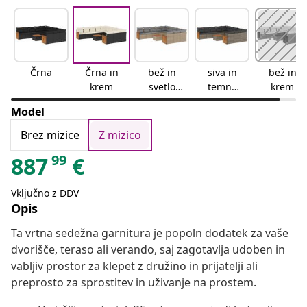
Črna
Črna in
bež in
siva in
bež in
krem
svetlo
temno
krem
siva
siva
Model
Brez mizice
Z mizico
99
887
€
Vključno z DDV
Opis
Ta vrtna sedežna garnitura je popoln dodatek za vaše
dvorišče, teraso ali verando, saj zagotavlja udoben in
vabljiv prostor za klepet z družino in prijatelji ali
preprosto za sprostitev in uživanje na prostem.