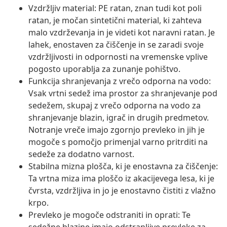
Vzdržljiv material: PE ratan, znan tudi kot poli
ratan, je močan sintetični material, ki zahteva
malo vzdrževanja in je videti kot naravni ratan. Je
lahek, enostaven za čiščenje in se zaradi svoje
vzdržljivosti in odpornosti na vremenske vplive
pogosto uporablja za zunanje pohištvo.
Funkcija shranjevanja z vrečo odporna na vodo:
Vsak vrtni sedež ima prostor za shranjevanje pod
sedežem, skupaj z vrečo odporna na vodo za
shranjevanje blazin, igrač in drugih predmetov.
Notranje vreče imajo zgornjo prevleko in jih je
mogoče s pomočjo primenjal varno pritrditi na
sedeže za dodatno varnost.
Stabilna mizna plošča, ki je enostavna za čiščenje:
Ta vrtna miza ima ploščo iz akacijevega lesa, ki je
čvrsta, vzdržljiva in jo je enostavno čistiti z vlažno
krpo.
Prevleko je mogoče odstraniti in oprati: Te