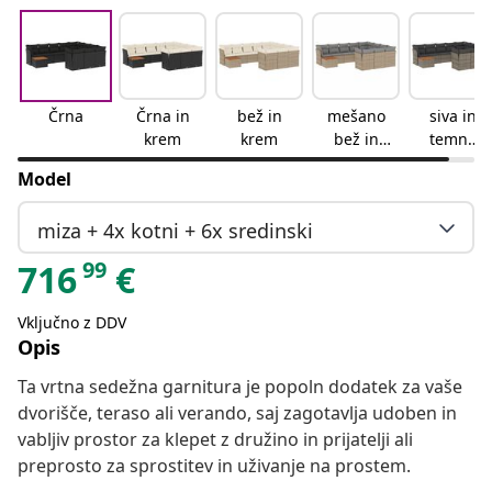
Črna
Črna in
bež in
mešano
siva in
krem
krem
bež in
temno
siva
siva
Model
miza + 4x kotni + 6x sredinski
99
716
€
Vključno z DDV
Opis
Ta vrtna sedežna garnitura je popoln dodatek za vaše
dvorišče, teraso ali verando, saj zagotavlja udoben in
vabljiv prostor za klepet z družino in prijatelji ali
preprosto za sprostitev in uživanje na prostem.