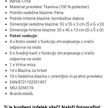
Barva: Črna
Material prevleke: Tkanina (100 % poliester)
Polnilo sedežne blazine: Pena
Polnilo hrbtne blazine: bombažna vlakna
Dimenzije sedežne blazine: 55 x 55 x 3 cm (Š x G x D)
Dimenzije hrbtne blazine: 55 x 45 x 13 cm (D x Š x D)
Paket vsebuje:
4 x Kotni sedež s funkcijo shranjevanja z vrečo
odporna na vodo
6 x Srednji kavč s funkcijo shranjevanja z vrečo
odporna na vodo
1 x Vrtna miza
14 x Blazina za hrbet
10 x Sedežna blazina s snemljivo in pralno prevleko
EAN:8721102351457
SKU:3256174
Brand:vidaXL
Ti je kupljeni izdelek všeč? Naloži fotografijo!