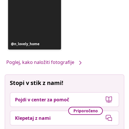
Objavo
n_lovely_home
je
objavil
Poglej, kako naložiti fotografije
Stopi v stik z nami!
Pojdi v center za pomoč
Priporočeno
Klepetaj z nami