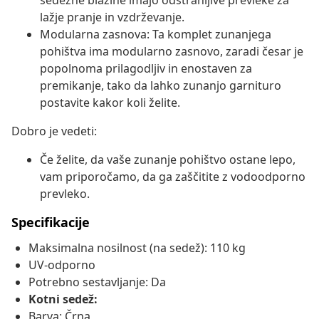
sedežne blazine imajo odstranljive prevleke za
lažje pranje in vzdrževanje.
Modularna zasnova: Ta komplet zunanjega
pohištva ima modularno zasnovo, zaradi česar je
popolnoma prilagodljiv in enostaven za
premikanje, tako da lahko zunanjo garnituro
postavite kakor koli želite.
Dobro je vedeti:
Če želite, da vaše zunanje pohištvo ostane lepo,
vam priporočamo, da ga zaščitite z vodoodporno
prevleko.
Specifikacije
Maksimalna nosilnost (na sedež): 110 kg
UV-odporno
Potrebno sestavljanje: Da
Kotni sedež:
Barva: Črna