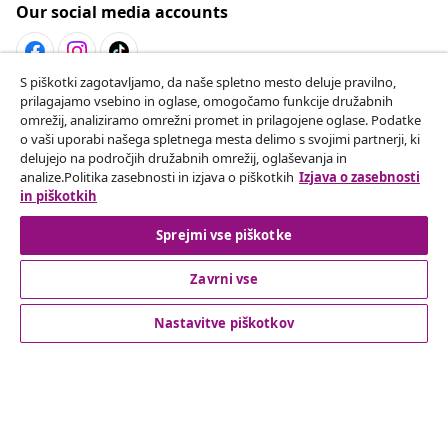
Our social media accounts
S piškotki zagotavljamo, da naše spletno mesto deluje pravilno,
prilagajamo vsebino in oglase, omogočamo funkcije družabnih
Odstop od pogodbe
omrežij, analiziramo omrežni promet in prilagojene oglase. Podatke
Oddaj zahtevek za odstop od naročila.
o vaši uporabi našega spletnega mesta delimo s svojimi partnerji, ki
delujejo na področjih družabnih omrežij, oglaševanja in
analize.Politika zasebnosti in izjava o piškotkih
Izjava o zasebnosti
Odstop od pogodbe
in piškotkih
Sprejmi vse piškotke
Podpora za stranke
Zavrni vse
Nastavitve piškotkov
Poslovanje
vidaXL
Odkrijte več