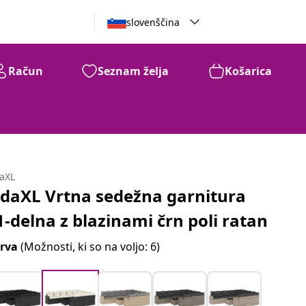
slovenščina
Račun
Seznam želja
Košarica
daXL
idaXL Vrtna sedežna garnitura
1-delna z blazinami črn poli ratan
rva
(Možnosti, ki so na voljo: 6)