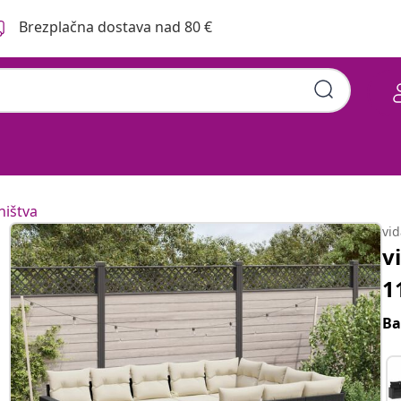
Brezplačna dostava nad 80 €
hištva
vi
v
1
Ba