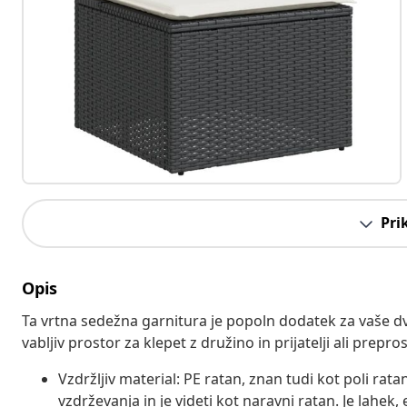
Pri
Opis
Ta vrtna sedežna garnitura je popoln dodatek za vaše dvo
vabljiv prostor za klepet z družino in prijatelji ali prepr
Vzdržljiv material: PE ratan, znan tudi kot poli rata
vzdrževanja in je videti kot naravni ratan. Je lahek, 