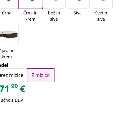
Črna
Črna in
bež in
Siva
Svetlo
krem
siva
siva
Rjava in
krem
del
Brez mizice
Z mizico
99
71
€
ljučno z DDV