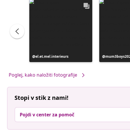
Objavo
el.et.mel.interieurs
Objavo
mum3boys20
je
je
objavil
objavil
Poglej, kako naložiti fotografije
Stopi v stik z nami!
Pojdi v center za pomoč