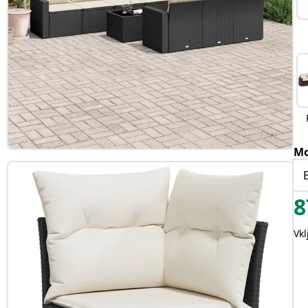
Mo
8
Vk