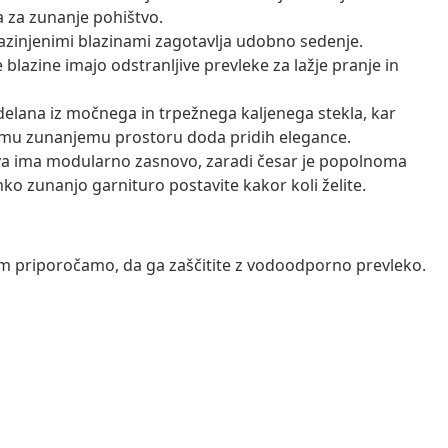
 za zunanje pohištvo.
azinjenimi blazinami zagotavlja udobno sedenje.
 blazine imajo odstranljive prevleke za lažje pranje in
delana iz močnega in trpežnega kaljenega stekla, kar
emu zunanjemu prostoru doda pridih elegance.
a ima modularno zasnovo, zaradi česar je popolnoma
hko zunanjo garnituro postavite kakor koli želite.
vam priporočamo, da ga zaščitite z vodoodporno prevleko.