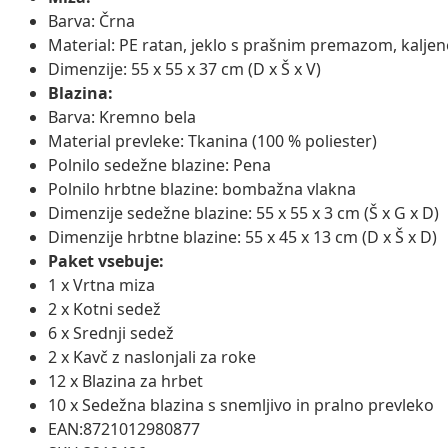
Barva: Črna
Material: PE ratan, jeklo s prašnim premazom, kaljen
Dimenzije: 55 x 55 x 37 cm (D x Š x V)
Blazina:
Barva: Kremno bela
Material prevleke: Tkanina (100 % poliester)
Polnilo sedežne blazine: Pena
Polnilo hrbtne blazine: bombažna vlakna
Dimenzije sedežne blazine: 55 x 55 x 3 cm (Š x G x D)
Dimenzije hrbtne blazine: 55 x 45 x 13 cm (D x Š x D)
Paket vsebuje:
1 x Vrtna miza
2 x Kotni sedež
6 x Srednji sedež
2 x Kavč z naslonjali za roke
12 x Blazina za hrbet
10 x Sedežna blazina s snemljivo in pralno prevleko
EAN:8721012980877