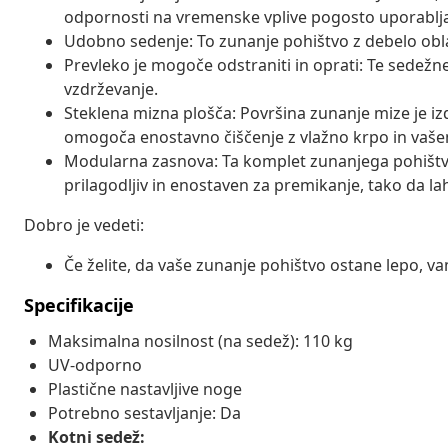
odpornosti na vremenske vplive pogosto uporablja
Udobno sedenje: To zunanje pohištvo z debelo obl
Prevleko je mogoče odstraniti in oprati: Te sedežne
vzdrževanje.
Steklena mizna plošča: Površina zunanje mize je iz
omogoča enostavno čiščenje z vlažno krpo in vaš
Modularna zasnova: Ta komplet zunanjega pohištv
prilagodljiv in enostaven za premikanje, tako da la
Dobro je vedeti:
Če želite, da vaše zunanje pohištvo ostane lepo, 
Specifikacije
Maksimalna nosilnost (na sedež): 110 kg
UV-odporno
Plastične nastavljive noge
Potrebno sestavljanje: Da
Kotni sedež: