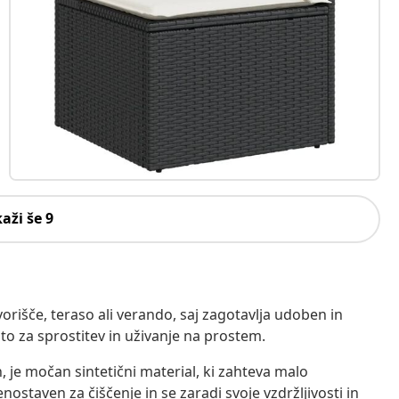
kaži še 9
rišče, teraso ali verando, saj zagotavlja udoben in
osto za sprostitev in uživanje na prostem.
n, je močan sintetični material, ki zahteva malo
enostaven za čiščenje in se zaradi svoje vzdržljivosti in