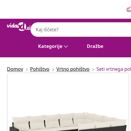
Prejšnja
Naslednja
Kategorije
Dražbe
Domov
Pohištvo
Vrtno pohištvo
Seti vrtnega po