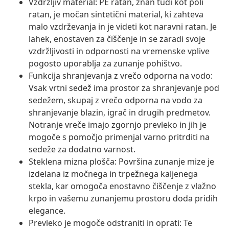
Vzdržljiv material: PE ratan, znan tudi kot poli
ratan, je močan sintetični material, ki zahteva
malo vzdrževanja in je videti kot naravni ratan. Je
lahek, enostaven za čiščenje in se zaradi svoje
vzdržljivosti in odpornosti na vremenske vplive
pogosto uporablja za zunanje pohištvo.
Funkcija shranjevanja z vrečo odporna na vodo:
Vsak vrtni sedež ima prostor za shranjevanje pod
sedežem, skupaj z vrečo odporna na vodo za
shranjevanje blazin, igrač in drugih predmetov.
Notranje vreče imajo zgornjo prevleko in jih je
mogoče s pomočjo primenjal varno pritrditi na
sedeže za dodatno varnost.
Steklena mizna plošča: Površina zunanje mize je
izdelana iz močnega in trpežnega kaljenega
stekla, kar omogoča enostavno čiščenje z vlažno
krpo in vašemu zunanjemu prostoru doda pridih
elegance.
Prevleko je mogoče odstraniti in oprati: Te