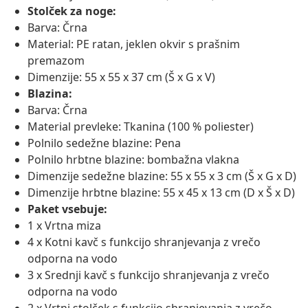
Stolček za noge:
Barva: Črna
Material: PE ratan, jeklen okvir s prašnim
premazom
Dimenzije: 55 x 55 x 37 cm (Š x G x V)
Blazina:
Barva: Črna
Material prevleke: Tkanina (100 % poliester)
Polnilo sedežne blazine: Pena
Polnilo hrbtne blazine: bombažna vlakna
Dimenzije sedežne blazine: 55 x 55 x 3 cm (Š x G x D)
Dimenzije hrbtne blazine: 55 x 45 x 13 cm (D x Š x D)
Paket vsebuje:
1 x Vrtna miza
4 x Kotni kavč s funkcijo shranjevanja z vrečo
odporna na vodo
3 x Srednji kavč s funkcijo shranjevanja z vrečo
odporna na vodo