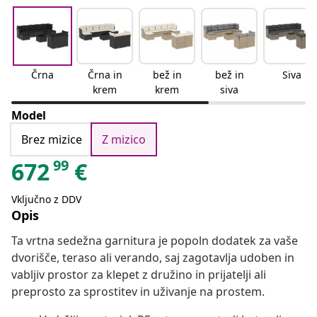
Črna
Črna in
bež in
bež in
Siva
krem
krem
siva
Model
Brez mizice
Z mizico
99
672
€
Vključno z DDV
Opis
Ta vrtna sedežna garnitura je popoln dodatek za vaše
dvorišče, teraso ali verando, saj zagotavlja udoben in
vabljiv prostor za klepet z družino in prijatelji ali
preprosto za sprostitev in uživanje na prostem.