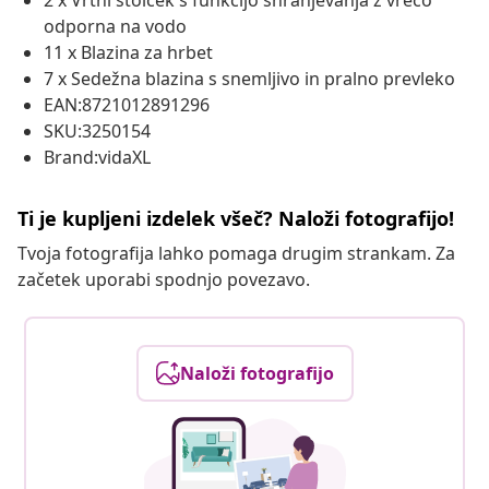
2 x Vrtni stolček s funkcijo shranjevanja z vrečo
odporna na vodo
11 x Blazina za hrbet
7 x Sedežna blazina s snemljivo in pralno prevleko
EAN:8721012891296
SKU:3250154
Brand:vidaXL
Ti je kupljeni izdelek všeč? Naloži fotografijo!
Tvoja fotografija lahko pomaga drugim strankam. Za
začetek uporabi spodnjo povezavo.
Naloži fotografijo