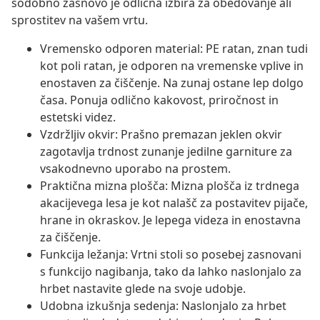
sodobno zasnovo je odlična izbira za obedovanje ali
sprostitev na vašem vrtu.
Vremensko odporen material: PE ratan, znan tudi
kot poli ratan, je odporen na vremenske vplive in
enostaven za čiščenje. Na zunaj ostane lep dolgo
časa. Ponuja odlično kakovost, priročnost in
estetski videz.
Vzdržljiv okvir: Prašno premazan jeklen okvir
zagotavlja trdnost zunanje jedilne garniture za
vsakodnevno uporabo na prostem.
Praktična mizna plošča: Mizna plošča iz trdnega
akacijevega lesa je kot nalašč za postavitev pijače,
hrane in okraskov. Je lepega videza in enostavna
za čiščenje.
Funkcija ležanja: Vrtni stoli so posebej zasnovani
s funkcijo nagibanja, tako da lahko naslonjalo za
hrbet nastavite glede na svoje udobje.
Udobna izkušnja sedenja: Naslonjalo za hrbet