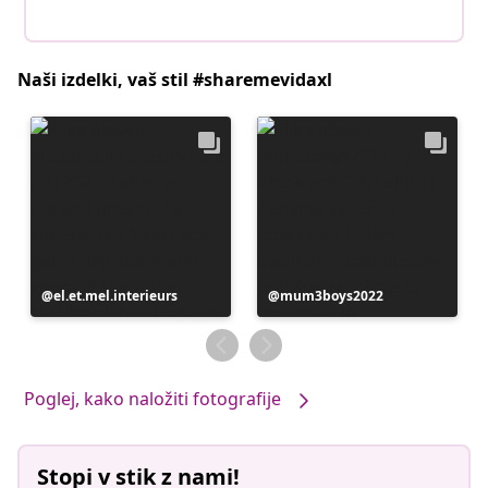
Naši izdelki, vaš stil #sharemevidaxl
Objavo
el.et.mel.interieurs
Objavo
mum3boys2022
je
je
objavil
objavil
Poglej, kako naložiti fotografije
Stopi v stik z nami!