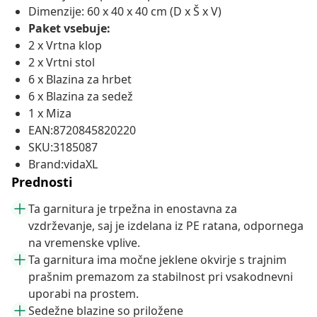
Dimenzije: 60 x 40 x 40 cm (D x Š x V)
Paket vsebuje:
2 x Vrtna klop
2 x Vrtni stol
6 x Blazina za hrbet
6 x Blazina za sedež
1 x Miza
EAN:8720845820220
SKU:3185087
Brand:vidaXL
Prednosti
Ta garnitura je trpežna in enostavna za
vzdrževanje, saj je izdelana iz PE ratana, odpornega
na vremenske vplive.
Ta garnitura ima močne jeklene okvirje s trajnim
prašnim premazom za stabilnost pri vsakodnevni
uporabi na prostem.
Sedežne blazine so priložene