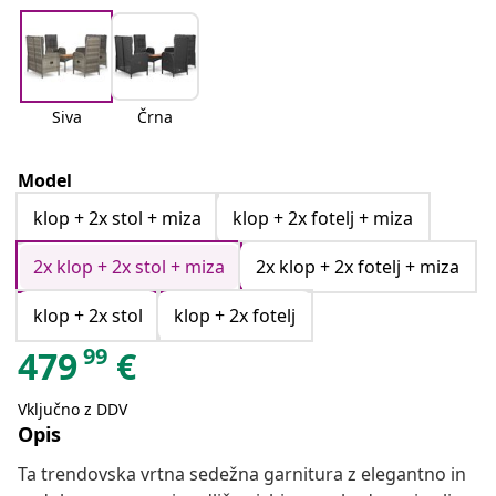
Siva
Črna
Model
klop + 2x stol + miza
klop + 2x fotelj + miza
2x klop + 2x stol + miza
2x klop + 2x fotelj + miza
klop + 2x stol
klop + 2x fotelj
99
479
€
Vključno z DDV
Opis
Ta trendovska vrtna sedežna garnitura z elegantno in