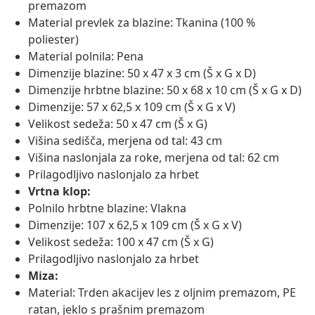
premazom
Material prevlek za blazine: Tkanina (100 %
poliester)
Material polnila: Pena
Dimenzije blazine: 50 x 47 x 3 cm (Š x G x D)
Dimenzije hrbtne blazine: 50 x 68 x 10 cm (Š x G x D)
Dimenzije: 57 x 62,5 x 109 cm (Š x G x V)
Velikost sedeža: 50 x 47 cm (Š x G)
Višina sedišča, merjena od tal: 43 cm
Višina naslonjala za roke, merjena od tal: 62 cm
Prilagodljivo naslonjalo za hrbet
Vrtna klop:
Polnilo hrbtne blazine: Vlakna
Dimenzije: 107 x 62,5 x 109 cm (Š x G x V)
Velikost sedeža: 100 x 47 cm (Š x G)
Prilagodljivo naslonjalo za hrbet
Miza:
Material: Trden akacijev les z oljnim premazom, PE
ratan, jeklo s prašnim premazom