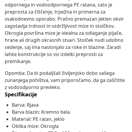
odpornega in vodoodpornega PE ratana, zato je
preprosta za čiščenje, trpežna in primerna za
vsakodnevno uporabo. Prašno premazan jeklen okvir
zagotavlja trdnost in vzdržljivost mize in stolčkov.
Okrogla površina mize je idealna za odlaganje pijače,
hrane ali drugih okrasnih stvari. Stolček nudi udobno
sedenje, saj ima naslonjalo za roke in blazine. Zaradi
lahke konstrukcije so vsi izdelki preprosti za
premikanje.
Opomba: Da bi podaljšali življenjsko dobo vašega
zunanjega pohištva, vam priporočamo, da ga zaščitite
z vodoodporno prevleko.
Specifikacije
Barva: Rjava
Barva blazin: Kremno bela
Material: PE ratan, jeklo
Oblika mize: Okrogla