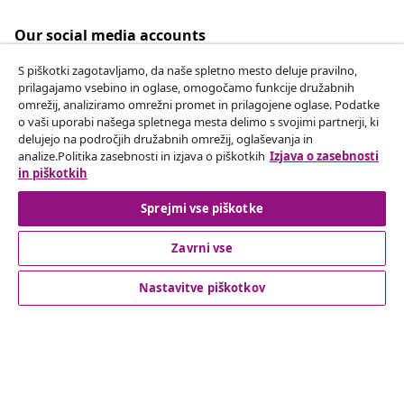
Our social media accounts
S piškotki zagotavljamo, da naše spletno mesto deluje pravilno,
prilagajamo vsebino in oglase, omogočamo funkcije družabnih
omrežij, analiziramo omrežni promet in prilagojene oglase. Podatke
Odstop od pogodbe
o vaši uporabi našega spletnega mesta delimo s svojimi partnerji, ki
delujejo na področjih družabnih omrežij, oglaševanja in
Oddaj zahtevek za odstop od naročila.
analize.Politika zasebnosti in izjava o piškotkih
Izjava o zasebnosti
in piškotkih
Odstop od pogodbe
Sprejmi vse piškotke
Zavrni vse
Podpora za stranke
Nastavitve piškotkov
Poslovanje
vidaXL