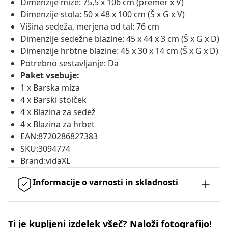
Dimenzije mize: 75,5 x 106 cm (premer x V)
Dimenzije stola: 50 x 48 x 100 cm (Š x G x V)
Višina sedeža, merjena od tal: 76 cm
Dimenzije sedežne blazine: 45 x 44 x 3 cm (Š x G x D)
Dimenzije hrbtne blazine: 45 x 30 x 14 cm (Š x G x D)
Potrebno sestavljanje: Da
Paket vsebuje:
1 x Barska miza
4 x Barski stolček
4 x Blazina za sedež
4 x Blazina za hrbet
EAN:8720286827383
SKU:3094774
Brand:vidaXL
Informacije o varnosti in skladnosti
Ti je kupljeni izdelek všeč? Naloži fotografijo!