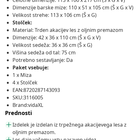
Celotne dimenzije: 113 x 106 x 217 cm (Š x G x V)
Dimenzije barske mize: 110 x 51 x 105 cm (Š x G x V)
Velikost strehe: 113 x 106 cm (Š x G)
Stolček:
Material: Trden akacijev les z oljnim premazom
Dimenzije: 42 x 36 x 110 cm (Š x G x V)
Velikost sedeža: 36 x 36 cm (Š x G)
Višina sedeža od tal: 75 cm
Potrebno sestavljanje: Da
Paket vsebuje:
1 x Miza
4 x Stolček
EAN:8720287143093
SKU:3116005
Brand:vidaXL
Prednosti
Izdelek je izdelan iz trpežnega akacijevega lesa z
oljnim premazom.
Les daje vašemu vrtu naraven videz