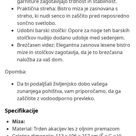
garniture zagotavljajo trdnost in stabilnost.
Praktična streha: Bistro miza je zasnovana s
streho, ki nudi senco in zaščito pred neposredno
sončno svetlobo.
Udobni barski stolčki: Opore za noge teh barskih
stolčkov nudijo dodano udobje med sedenjem.
Brezčasen videz: Elegantna zasnova lesene bistro
mize in stolčkov zagotavlja, da je to brezčasna
naložba za vaš dom.
Opomba:
Da bi podaljšali življenjsko dobo vašega
zunanjega pohištva, vam priporočamo, da ga
zaščitite z vodoodporno prevleko.
Specifikacije
Miza:
Material: Trden akacijev les z oljnim premazom