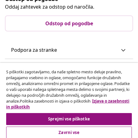
Oddaj zahtevek za odstop od naročila.
Odstop od pogodbe
Podpora za stranke
Poslovanje
S piškotki zagotavljamo, da naše spletno mesto deluje pravilno,
prilagajamo vsebino in oglase, omogočamo funkcije družabnih
omrežij, analiziramo omrežni promet in prilagojene oglase. Podatke
vidaXL
o vaši uporabi našega spletnega mesta delimo s svojimi partnerji, ki
delujejo na področjih družabnih omrežij, oglaševanja in
analize.Politika zasebnosti in izjava o piškotkih
Izjava o zasebnosti
Odkrijte več
in piškotkih
Sprejmi vse piškotke
Zavrni vse