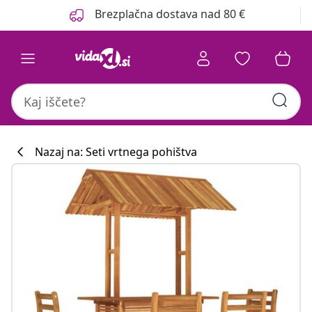
Prejšnja
Naslednja
Brezplačna dostava nad 80 €
Nazaj na: Seti vrtnega pohištva