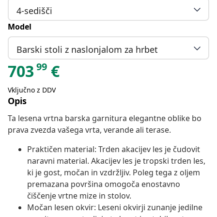
4-sedišči
Model
Barski stoli z naslonjalom za hrbet
99
703
€
Vključno z DDV
Opis
Ta lesena vrtna barska garnitura elegantne oblike bo
prava zvezda vašega vrta, verande ali terase.
Praktičen material: Trden akacijev les je čudovit
naravni material. Akacijev les je tropski trden les,
ki je gost, močan in vzdržljiv. Poleg tega z oljem
premazana površina omogoča enostavno
čiščenje vrtne mize in stolov.
Močan lesen okvir: Leseni okvirji zunanje jedilne