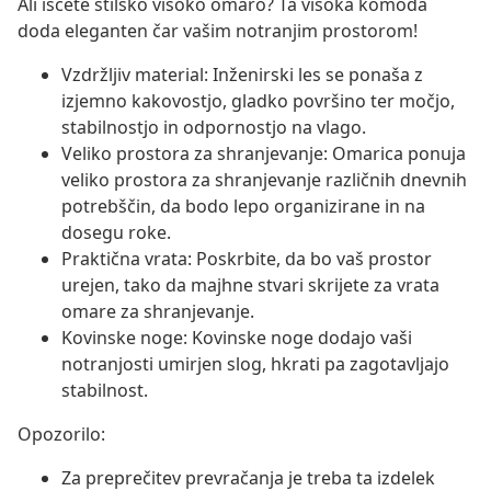
Ali iščete stilsko visoko omaro? Ta visoka komoda
doda eleganten čar vašim notranjim prostorom!
Vzdržljiv material: Inženirski les se ponaša z
izjemno kakovostjo, gladko površino ter močjo,
stabilnostjo in odpornostjo na vlago.
Veliko prostora za shranjevanje: Omarica ponuja
veliko prostora za shranjevanje različnih dnevnih
potrebščin, da bodo lepo organizirane in na
dosegu roke.
Praktična vrata: Poskrbite, da bo vaš prostor
urejen, tako da majhne stvari skrijete za vrata
omare za shranjevanje.
Kovinske noge: Kovinske noge dodajo vaši
notranjosti umirjen slog, hkrati pa zagotavljajo
stabilnost.
Opozorilo:
Za preprečitev prevračanja je treba ta izdelek