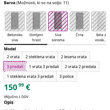
Barva
(Možnosti, ki so na voljo: 11)
Betonsko
Dimljeni
Siva
Črna
Bela z
siva
hrast
sonoma
visokim
sijajem
Model
2 vrata
2 steklena vrata
2 lesena vrata
3 predali
1 vrata 3 predali
2 vrata 2 predala
1 steklena vrata 3 predali
3 police
99
150
€
Vključno z DDV
Opis