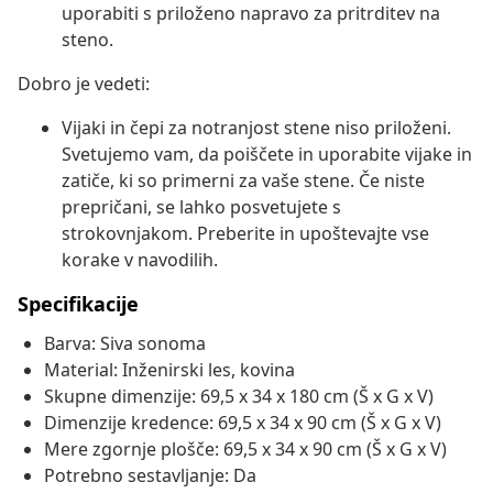
uporabiti s priloženo napravo za pritrditev na
steno.
Dobro je vedeti:
Vijaki in čepi za notranjost stene niso priloženi.
Svetujemo vam, da poiščete in uporabite vijake in
zatiče, ki so primerni za vaše stene. Če niste
prepričani, se lahko posvetujete s
strokovnjakom. Preberite in upoštevajte vse
korake v navodilih.
Specifikacije
Barva: Siva sonoma
Material: Inženirski les, kovina
Skupne dimenzije: 69,5 x 34 x 180 cm (Š x G x V)
Dimenzije kredence: 69,5 x 34 x 90 cm (Š x G x V)
Mere zgornje plošče: 69,5 x 34 x 90 cm (Š x G x V)
Potrebno sestavljanje: Da