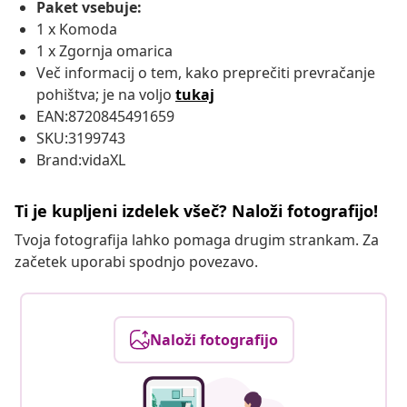
Paket vsebuje:
1 x Komoda
1 x Zgornja omarica
Več informacij o tem, kako preprečiti prevračanje
pohištva; je na voljo
tukaj
EAN:8720845491659
SKU:3199743
Brand:vidaXL
Ti je kupljeni izdelek všeč? Naloži fotografijo!
Tvoja fotografija lahko pomaga drugim strankam. Za
začetek uporabi spodnjo povezavo.
Naloži fotografijo