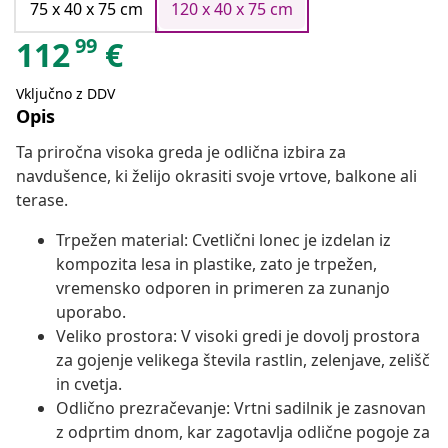
75 x 40 x 75 cm
120 x 40 x 75 cm
99
112
€
Vključno z DDV
Opis
Ta priročna visoka greda je odlična izbira za
navdušence, ki želijo okrasiti svoje vrtove, balkone ali
terase.
Trpežen material: Cvetlični lonec je izdelan iz
kompozita lesa in plastike, zato je trpežen,
vremensko odporen in primeren za zunanjo
uporabo.
Veliko prostora: V visoki gredi je dovolj prostora
za gojenje velikega števila rastlin, zelenjave, zelišč
in cvetja.
Odlično prezračevanje: Vrtni sadilnik je zasnovan
z odprtim dnom, kar zagotavlja odlične pogoje za