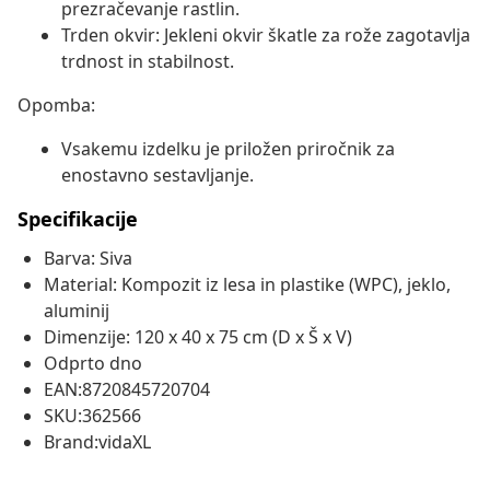
prezračevanje rastlin.
Trden okvir: Jekleni okvir škatle za rože zagotavlja
trdnost in stabilnost.
Opomba:
Vsakemu izdelku je priložen priročnik za
enostavno sestavljanje.
Specifikacije
Barva: Siva
Material: Kompozit iz lesa in plastike (WPC), jeklo,
aluminij
Dimenzije: 120 x 40 x 75 cm (D x Š x V)
Odprto dno
EAN:8720845720704
SKU:362566
Brand:vidaXL