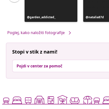
Objavo
garden_addicted_
Objavo
natalia87d
je
je
objavil
objavil
Poglej, kako naložiti fotografije
Stopi v stik z nami!
Pojdi v center za pomoč