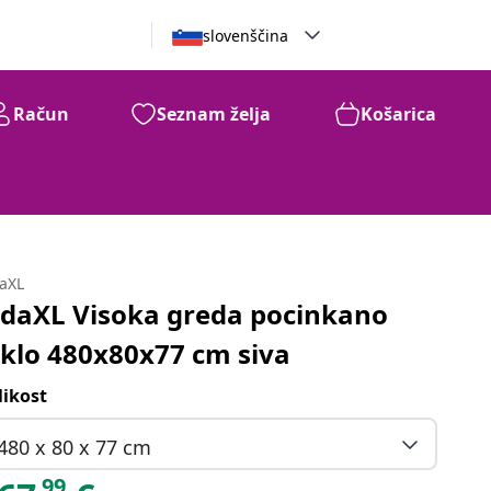
slovenščina
Račun
Seznam želja
Košarica
daXL
idaXL Visoka greda pocinkano
eklo 480x80x77 cm siva
likost
480 x 80 x 77 cm
99