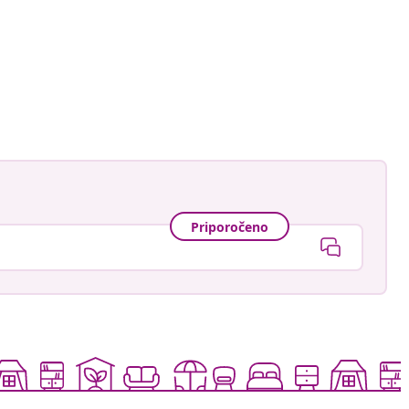
namele_
Priporočeno