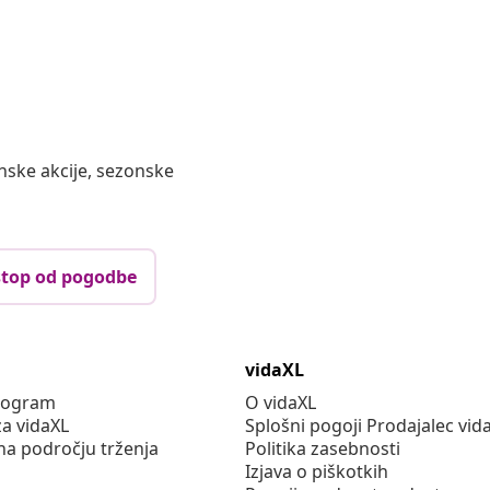
nske akcije, sezonske
top od pogodbe
vidaXL
program
O vidaXL
za vidaXL
Splošni pogoji Prodajalec vid
na področju trženja
Politika zasebnosti
Izjava o piškotkih