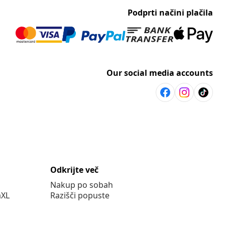
Podprti načini plačila
Our social media accounts
Odkrijte več
Nakup po sobah
aXL
Razišči popuste