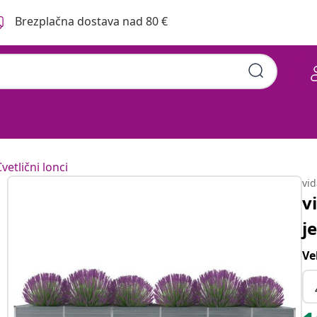
Brezplačna dostava nad 80 €
vetlični lonci
vi
v
j
Ve