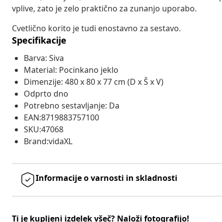
vplive, zato je zelo praktično za zunanjo uporabo.
Cvetlično korito je tudi enostavno za sestavo.
Specifikacije
Barva: Siva
Material: Pocinkano jeklo
Dimenzije: 480 x 80 x 77 cm (D x Š x V)
Odprto dno
Potrebno sestavljanje: Da
EAN:8719883757100
SKU:47068
Brand:vidaXL
Informacije o varnosti in skladnosti
Ti je kupljeni izdelek všeč? Naloži fotografijo!