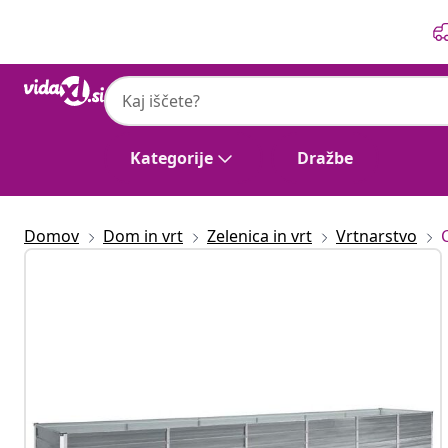
Prejšnja
Naslednja
Kategorije
Dražbe
Domov
Dom in vrt
Zelenica in vrt
Vrtnarstvo
C