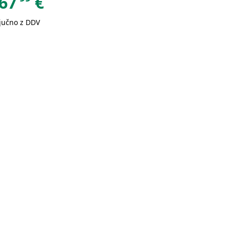
67
€
ljučno z DDV