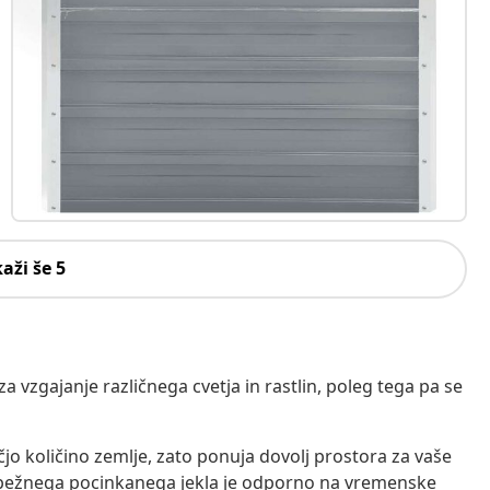
kaži še 5
a vzgajanje različnega cvetja in rastlin, poleg tega pa se
čjo količino zemlje, zato ponuja dovolj prostora za vaše
iz trpežnega pocinkanega jekla je odporno na vremenske