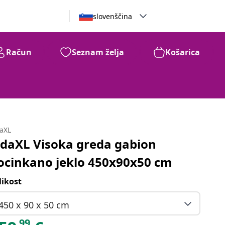
slovenščina
Račun
Seznam želja
Košarica
daXL
idaXL Visoka greda gabion
ocinkano jeklo 450x90x50 cm
likost
450 x 90 x 50 cm
99