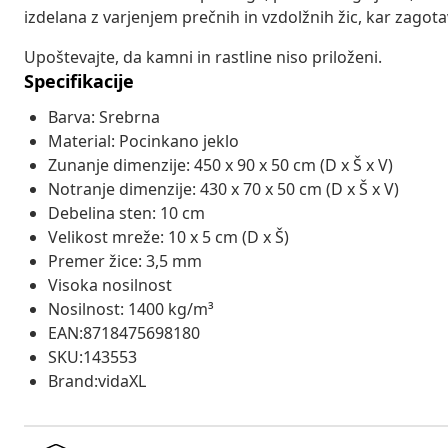
izdelana z varjenjem prečnih in vzdolžnih žic, kar zagota
Upoštevajte, da kamni in rastline niso priloženi.
Specifikacije
Barva: Srebrna
Material: Pocinkano jeklo
Zunanje dimenzije: 450 x 90 x 50 cm (D x Š x V)
Notranje dimenzije: 430 x 70 x 50 cm (D x Š x V)
Debelina sten: 10 cm
Velikost mreže: 10 x 5 cm (D x Š)
Premer žice: 3,5 mm
Visoka nosilnost
Nosilnost: 1400 kg/m³
EAN:8718475698180
SKU:143553
Brand:vidaXL