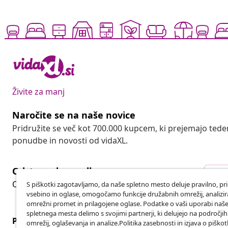
Živite za manj
Naročite se na naše novice
Pridružite se več kot 700.000 kupcem, ki prejemajo tede
ponudbe in novosti od vidaXL.
Odstop od pogodbe
Ods
Oddaj zahtevek za odstop od naročila.
S piškotki zagotavljamo, da naše spletno mesto deluje pravilno, pr
vsebino in oglase, omogočamo funkcije družabnih omrežij, analiz
omrežni promet in prilagojene oglase. Podatke o vaši uporabi naš
spletnega mesta delimo s svojimi partnerji, ki delujejo na področji
Podpora za stranke
Poslovanje
omrežij, oglaševanja in analize.Politika zasebnosti in izjava o piškot