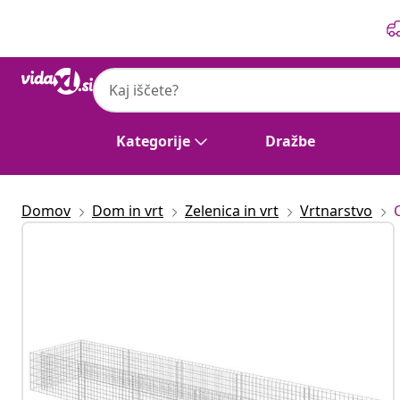
Prejšnja
Naslednja
Kategorije
Dražbe
Domov
Dom in vrt
Zelenica in vrt
Vrtnarstvo
C