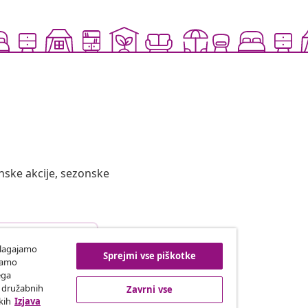
nske akcije, sezonske
top od pogodbe
ilagajamo
Sprejmi vse piškotke
iramo
ega
h družabnih
Zavrni vse
vidaXL
kih
Izjava