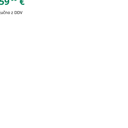
59
€
ljučno z DDV