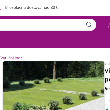
Brezplačna dostava nad 80 €
vetlični lonci
vi
v
p
Ve