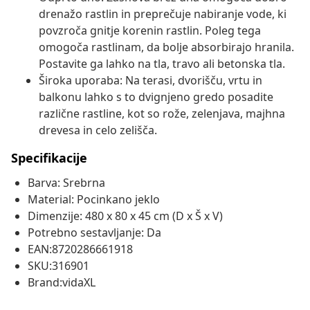
drenažo rastlin in preprečuje nabiranje vode, ki
povzroča gnitje korenin rastlin. Poleg tega
omogoča rastlinam, da bolje absorbirajo hranila.
Postavite ga lahko na tla, travo ali betonska tla.
Široka uporaba: Na terasi, dvorišču, vrtu in
balkonu lahko s to dvignjeno gredo posadite
različne rastline, kot so rože, zelenjava, majhna
drevesa in celo zelišča.
Specifikacije
Barva: Srebrna
Material: Pocinkano jeklo
Dimenzije: 480 x 80 x 45 cm (D x Š x V)
Potrebno sestavljanje: Da
EAN:8720286661918
SKU:316901
Brand:vidaXL