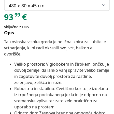
480 x 80 x 45 cm
99
93
€
Vključno z DDV
Opis
Ta kovinska visoka greda je odlična izbira za ljubitelje
vrtnarjenja, ki bi radi okrasili svoj vrt, balkon ali
dvorišče.
Veliko prostora: V globokem in širokem lončku je
dovolj zemlje, da lahko vanj spravite veliko zemlje
in zagotovite dovolj prostora za rastline,
zelenjavo, zelišča in rože.
Robustno in stabilno: Cvetlično korito je izdelano
iz trpežnega pocinkanega jekla in je odporno na
vremenske vplive ter zato zelo praktično za
uporabo na prostem.
Odprto dno: Zasnova brez dna omogoča dobro