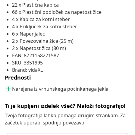
22 x Plastična kapica
66 x Plastični podložek za napetost žice
4 x Kapica za kotni steber
4 x Priključek za kotni steber
6 x Napenjalec
2 x Povezovalna žica (25 m)
2 x Napetost žica (80 m)
EAN: 8721158271587
SKU: 3351995
Brand: vidaXL
Prednosti
Narejena iz vrhunskega pocinkanega jekla
Ti je kupljeni izdelek všeč? Naloži fotografijo!
Tvoja fotografija lahko pomaga drugim strankam. Za
začetek uporabi spodnjo povezavo.