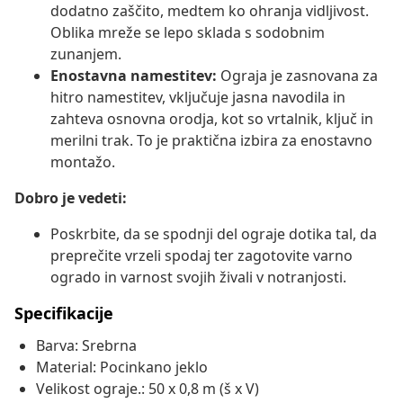
dodatno zaščito, medtem ko ohranja vidljivost.
Oblika mreže se lepo sklada s sodobnim
zunanjem.
Enostavna namestitev:
Ograja je zasnovana za
hitro namestitev, vključuje jasna navodila in
zahteva osnovna orodja, kot so vrtalnik, ključ in
merilni trak. To je praktična izbira za enostavno
montažo.
Dobro je vedeti:
Poskrbite, da se spodnji del ograje dotika tal, da
preprečite vrzeli spodaj ter zagotovite varno
ogrado in varnost svojih živali v notranjosti.
Specifikacije
Barva: Srebrna
Material: Pocinkano jeklo
Velikost ograje.: 50 x 0,8 m (š x V)