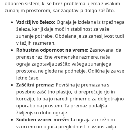
odporen sistem, ki se brez problema ujema z vsakim
zunanjim prostorom, kar zagotavlja dolgo zaščito.
Vzdržljivo železo:
Ograja je izdelana iz trpežnega
železa, kar ji daje moč in stabilnost za vaše
zunanje potrebe. Obdelana je za zanesljivost tudi
v težjih razmerah.
Robustna odpornost na vreme:
Zasnovana, da
prenese različne vremenske razmere, naša
ograja zagotavlja zaščito vašega zunanjega
prostora, ne glede na podnebje. Odlična je za vse
letne čase.
Zaščitni premaz:
Površina je premazana s
posebno zaščitno plastjo, ki preprečuje rjo in
korozijo, to pa jo naredi primerno za dolgotrajno
uporabo na prostem. Ta premaz podaljša
življenjsko dobo ograje.
Sodoben vzorec mreže:
Ta ograja z mrežnim
vzorcem omogoča preglednost in vzpostavlja