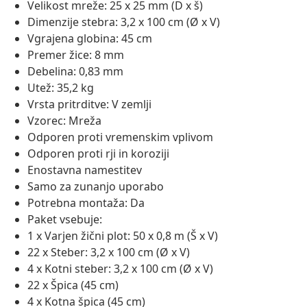
Velikost mreže: 25 x 25 mm (D x š)
Dimenzije stebra: 3,2 x 100 cm (Ø x V)
Vgrajena globina: 45 cm
Premer žice: 8 mm
Debelina: 0,83 mm
Utež: 35,2 kg
Vrsta pritrditve: V zemlji
Vzorec: Mreža
Odporen proti vremenskim vplivom
Odporen proti rji in koroziji
Enostavna namestitev
Samo za zunanjo uporabo
Potrebna montaža: Da
Paket vsebuje:
1 x Varjen žični plot: 50 x 0,8 m (Š x V)
22 x Steber: 3,2 x 100 cm (Ø x V)
4 x Kotni steber: 3,2 x 100 cm (Ø x V)
22 x Špica (45 cm)
4 x Kotna špica (45 cm)