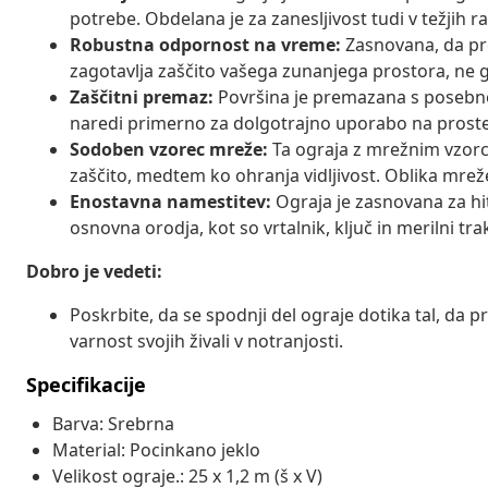
potrebe. Obdelana je za zanesljivost tudi v težjih 
Robustna odpornost na vreme:
Zasnovana, da pr
zagotavlja zaščito vašega zunanjega prostora, ne g
Zaščitni premaz:
Površina je premazana s posebno z
naredi primerno za dolgotrajno uporabo na proste
Sodoben vzorec mreže:
Ta ograja z mrežnim vzor
zaščito, medtem ko ohranja vidljivost. Oblika mre
Enostavna namestitev:
Ograja je zasnovana za hit
osnovna orodja, kot so vrtalnik, ključ in merilni tr
Dobro je vedeti:
Poskrbite, da se spodnji del ograje dotika tal, da p
varnost svojih živali v notranjosti.
Specifikacije
Barva: Srebrna
Material: Pocinkano jeklo
Velikost ograje.: 25 x 1,2 m (š x V)