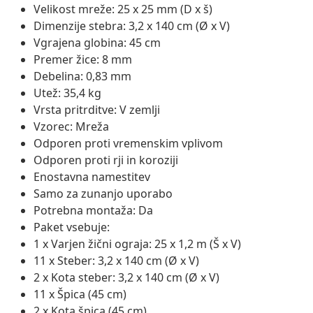
Velikost mreže: 25 x 25 mm (D x š)
Dimenzije stebra: 3,2 x 140 cm (Ø x V)
Vgrajena globina: 45 cm
Premer žice: 8 mm
Debelina: 0,83 mm
Utež: 35,4 kg
Vrsta pritrditve: V zemlji
Vzorec: Mreža
Odporen proti vremenskim vplivom
Odporen proti rji in koroziji
Enostavna namestitev
Samo za zunanjo uporabo
Potrebna montaža: Da
Paket vsebuje:
1 x Varjen žični ograja: 25 x 1,2 m (Š x V)
11 x Steber: 3,2 x 140 cm (Ø x V)
2 x Kota steber: 3,2 x 140 cm (Ø x V)
11 x Špica (45 cm)
2 x Kota špica (45 cm)