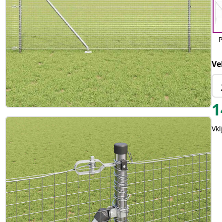
Ve
1
Vk