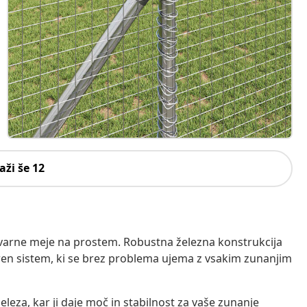
aži še 12
varne meje na prostem. Robustna železna konstrukcija
ren sistem, ki se brez problema ujema z vsakim zunanjim
eleza, kar ji daje moč in stabilnost za vaše zunanje