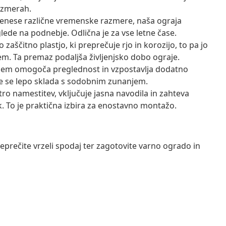
razmerah.
enese različne vremenske razmere, naša ograja
lede na podnebje. Odlična je za vse letne čase.
aščitno plastjo, ki preprečuje rjo in korozijo, to pa jo
m. Ta premaz podaljša življenjsko dobo ograje.
cem omogoča preglednost in vzpostavlja dodatno
že se lepo sklada s sodobnim zunanjem.
ro namestitev, vključuje jasna navodila in zahteva
ak. To je praktična izbira za enostavno montažo.
reprečite vrzeli spodaj ter zagotovite varno ogrado in