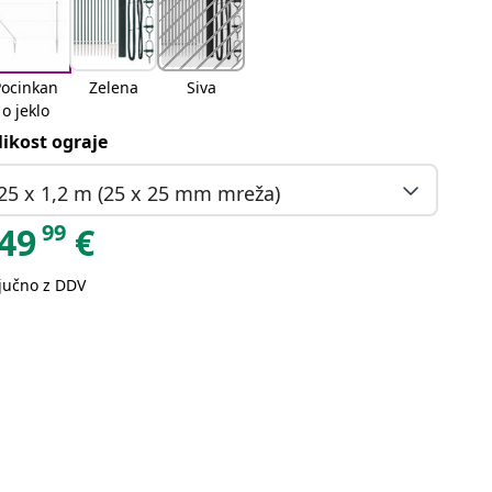
Pocinkan
Zelena
Siva
o jeklo
likost ograje
25 x 1,2 m (25 x 25 mm mreža)
99
49
€
ljučno z DDV