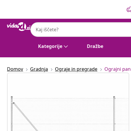
Prejšnja
Naslednja
Kategorije
Dražbe
Domov
Gradnja
Ograje in pregrade
Ograjni pan