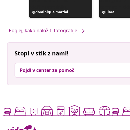
Objavo
dominique martial
Objavo
Clare
je
je
objavil
objavil
Poglej, kako naložiti fotografije
Stopi v stik z nami!
Pojdi v center za pomoč