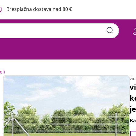
Brezplačna dostava nad 80 €
eli
vi
v
k
j
Ba