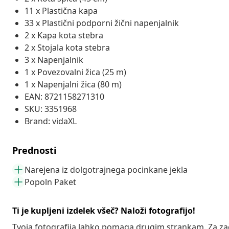
11 x Plastična kapa
33 x Plastični podporni žični napenjalnik
2 x Kapa kota stebra
2 x Stojala kota stebra
3 x Napenjalnik
1 x Povezovalni žica (25 m)
1 x Napenjalni žica (80 m)
EAN: 8721158271310
SKU: 3351968
Brand: vidaXL
Prednosti
Narejena iz dolgotrajnega pocinkane jekla
Popoln Paket
Ti je kupljeni izdelek všeč? Naloži fotografijo!
Tvoja fotografija lahko pomaga drugim strankam. Za z