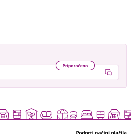
an-Pierre
Priporočeno
Podprti načini plačila