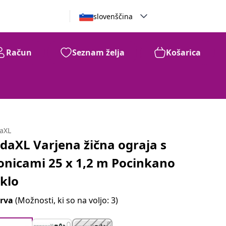
slovenščina
Račun
Seznam želja
Košarica
daXL
idaXL Varjena žična ograja s
onicami 25 x 1,2 m Pocinkano
eklo
rva
(Možnosti, ki so na voljo: 3)